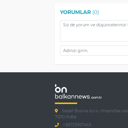
YORUMLAR
(0)
Sedef Bosnia d.o.o. Hrasnička ces
71210 Ilidža
+38733957463