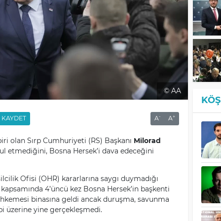
© AA
KÖŞ
-
+
KAYDET
A
A
 biri olan Sırp Cumhuriyeti (RS) Başkanı
Milorad
bul etmediğini, Bosna Hersek’i dava edeceğini
cilik Ofisi (OHR) kararlarına saygı duymadığı
a kapsamında 4’üncü kez Bosna Hersek’in başkenti
hkemesi binasına geldi ancak duruşma, savunma
bi üzerine yine gerçekleşmedi.