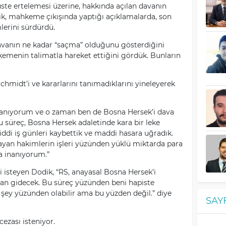
ste ertelemesi üzerine, hakkında açılan davanın
, mahkeme çıkışında yaptığı açıklamalarda, son
lerini sürdürdü.
davanın ne kadar “saçma” olduğunu gösterdiğini
kemenin talimatla hareket ettiğini gördük. Bunların
chmidt’i ve kararlarını tanımadıklarını yineleyerek
nanıyorum ve o zaman ben de Bosna Hersek’i dava
 süreç, Bosna Hersek adaletinde kara bir leke
ddi iş günleri kaybettik ve maddi hasara uğradık.
ayan hakimlerin işleri yüzünden yüklü miktarda para
a inanıyorum.”
i isteyen Dodik, “RS, anayasal Bosna Hersek’i
dan gidecek. Bu süreç yüzünden beni hapiste
 şey yüzünden olabilir ama bu yüzden değil.” diye
SAY
ezası isteniyor.