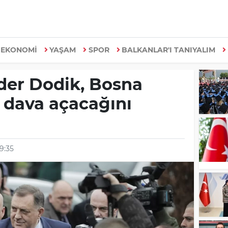
EKONOMİ
YAŞAM
SPOR
BALKANLAR'I TANIYALIM
ider Dodik, Bosna
ı dava açacağını
9:35