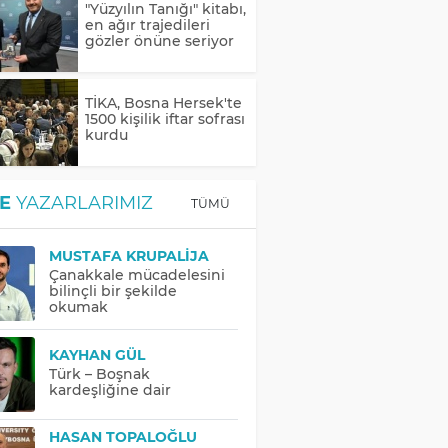
"Yüzyılın Tanığı" kitabı,
en ağır trajedileri
gözler önüne seriyor
TİKA, Bosna Hersek'te
1500 kişilik iftar sofrası
kurdu
E
YAZARLARIMIZ
TÜMÜ
MUSTAFA KRUPALIJA
Çanakkale mücadelesini
bilinçli bir şekilde
okumak
KAYHAN GÜL
Türk – Boşnak
kardeşliğine dair
HASAN TOPALOĞLU