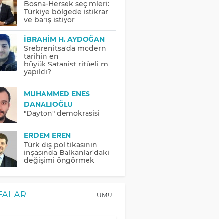
Bosna-Hersek seçimleri:
Türkiye bölgede istikrar
ve barış istiyor
İBRAHIM H. AYDOĞAN
Srebrenitsa'da modern
tarihin en
büyük Satanist ritüeli mi
yapıldı?
MUHAMMED ENES
DANALIOĞLU
"Dayton" demokrasisi
ERDEM EREN
Türk dış politikasının
inşasında Balkanlar'daki
değişimi öngörmek
FALAR
TÜMÜ