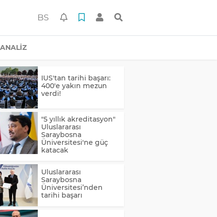
BS
ANALİZ
IUS'tan tarihi başarı:
400'e yakın mezun
verdi!
"5 yıllık akreditasyon"
Uluslararası
Saraybosna
Üniversitesi'ne güç
katacak
Uluslararası
Saraybosna
Üniversitesi’nden
tarihi başarı