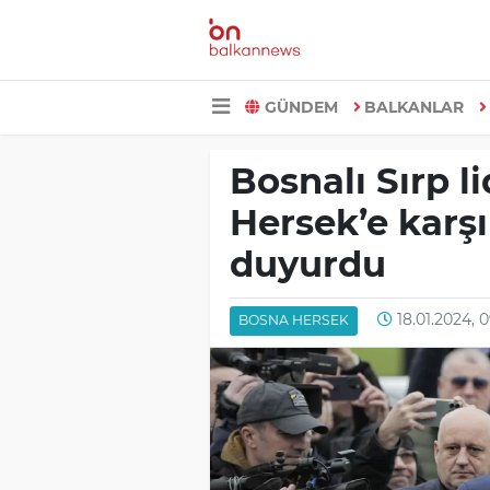
GÜNDEM
BALKANLAR
Bosnalı Sırp l
Hersek’e karş
duyurdu
18.01.2024, 0
BOSNA HERSEK