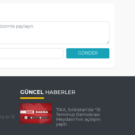
GÖNDER
GÜNCEL
HABERLER
TİKA, Sırbistan'da "15
Temmuz Demokrasi
ta br.15
Meydanı"nın açılışını
yaptı