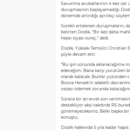
Savunma avukatlarının 4 kez üst ü
duruşmasının başlayamadığı Dodik
dönemde artırdığı ayrılıkçı söylem
Sürekli ertelenen duruşmaların, 
belirten Dodik, “Bir kez daha mah
hepsi siyasi süreç.” dedi.
Dodik, Yüksek Temsilci Christian S
şöyle devam etti:
“Bu işin sonunda aklanacağıma i
edeceğim. Bana karşı yürütülen bu
olarak kalacak. Bunlar yüzünden ci
Bosna Hersek’in adaletli davranm
cezası ödemek zorunda kalacağın
Sürece bir an evvel son verilmesin
destekliyor aksi takdirde RS bura
göremeyeceksiniz. Belki başka bir
konuştu.
Dodik hakkında 5 yıla kadar hapis c