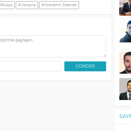
#Rusya
#Ukrayna
#Volodimir Zelenski
GÖNDER
SAY