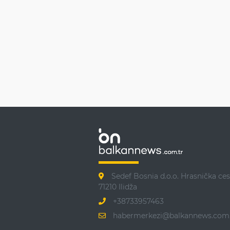
Sedef Bosnia d.o.o. Hrasnička ces
71210 Ilidža
+38733957463
habermerkezi@balkannews.com.