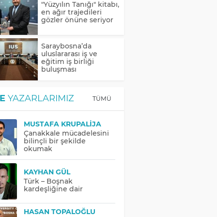
"Yüzyılın Tanığı" kitabı,
en ağır trajedileri
gözler önüne seriyor
Saraybosna’da
uluslararası iş ve
eğitim iş birliği
buluşması
E
YAZARLARIMIZ
TÜMÜ
MUSTAFA KRUPALIJA
Çanakkale mücadelesini
bilinçli bir şekilde
okumak
KAYHAN GÜL
Türk – Boşnak
kardeşliğine dair
HASAN TOPALOĞLU