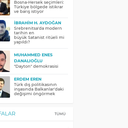
Bosna-Hersek seçimleri:
Türkiye bölgede istikrar
ve barış istiyor
İBRAHIM H. AYDOĞAN
Srebrenitsa'da modern
tarihin en
büyük Satanist ritüeli mi
yapıldı?
MUHAMMED ENES
DANALIOĞLU
"Dayton" demokrasisi
ERDEM EREN
Türk dış politikasının
inşasında Balkanlar'daki
değişimi öngörmek
FALAR
TÜMÜ