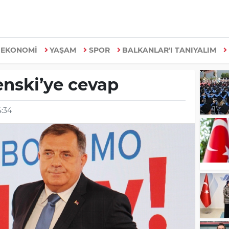
EKONOMİ
YAŞAM
SPOR
BALKANLAR'I TANIYALIM
enski’ye cevap
4:34