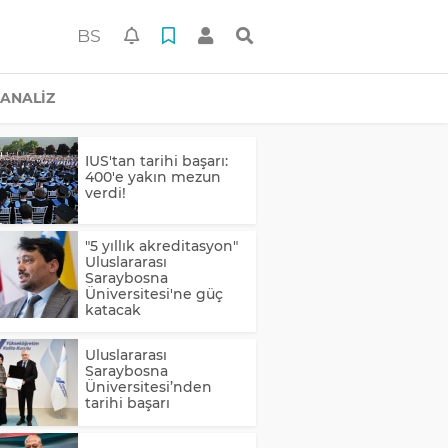
BS
ANALİZ
IUS'tan tarihi başarı:
400'e yakın mezun
verdi!
"5 yıllık akreditasyon"
Uluslararası
Saraybosna
Üniversitesi'ne güç
katacak
Uluslararası
Saraybosna
Üniversitesi’nden
tarihi başarı