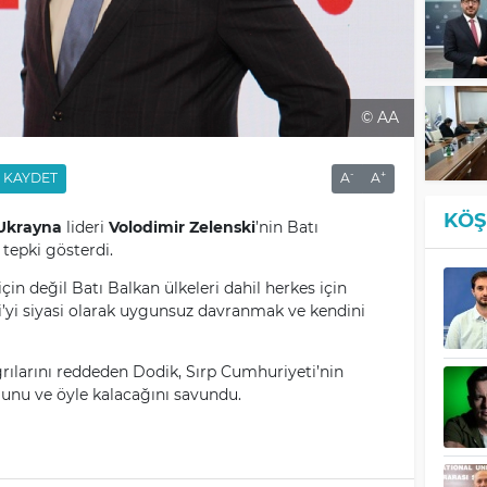
© AA
-
+
KAYDET
A
A
KÖŞ
Ukrayna
lideri
Volodimir Zelenski
’nin Batı
 tepki gösterdi.
çin değil Batı Balkan ülkeleri dahil herkes için
’yi siyasi olarak uygunsuz davranmak ve kendini
rılarını reddeden Dodik, Sırp Cumhuriyeti’nin
unu ve öyle kalacağını savundu.