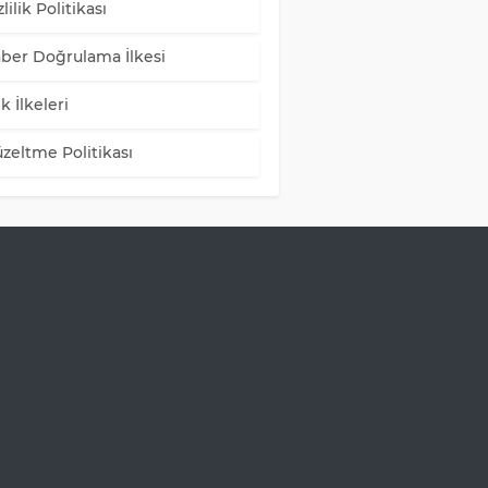
lilik Politikası
ber Doğrulama İlkesi
k İlkeleri
zeltme Politikası