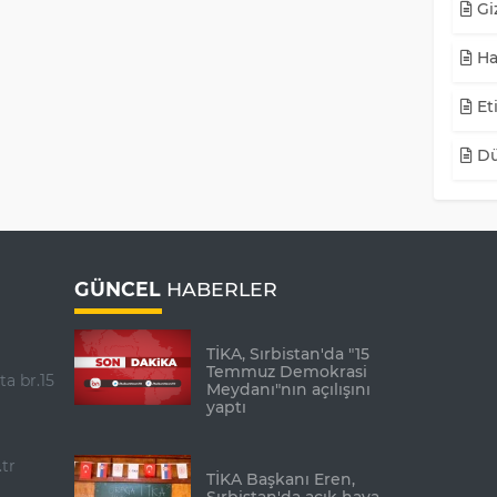
Giz
Ha
Eti
Dü
GÜNCEL
HABERLER
TİKA, Sırbistan'da "15
Temmuz Demokrasi
ta br.15
Meydanı"nın açılışını
yaptı
tr
TİKA Başkanı Eren,
Sırbistan'da açık hava