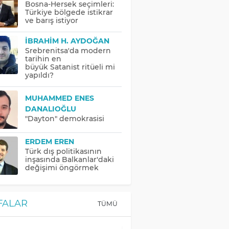
Bosna-Hersek seçimleri:
Türkiye bölgede istikrar
ve barış istiyor
İBRAHIM H. AYDOĞAN
Srebrenitsa'da modern
tarihin en
büyük Satanist ritüeli mi
yapıldı?
MUHAMMED ENES
DANALIOĞLU
"Dayton" demokrasisi
ERDEM EREN
Türk dış politikasının
inşasında Balkanlar'daki
değişimi öngörmek
FALAR
TÜMÜ