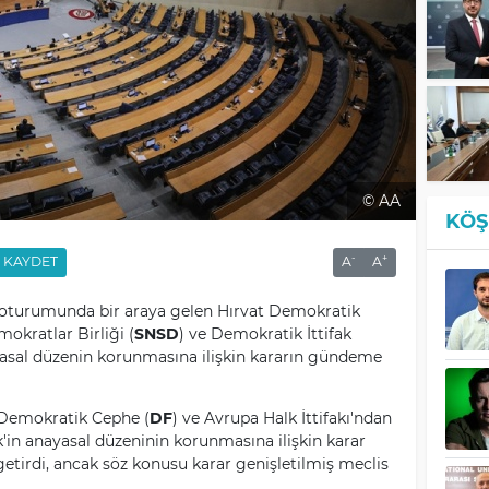
© AA
KÖŞ
-
+
KAYDET
A
A
i oturumunda bir araya gelen Hırvat Demokratik
okratlar Birliği (
SNSD
) ve Demokratik İttifak
ayasal düzenin korunmasına ilişkin kararın gündeme
 Demokratik Cephe (
DF
) ve Avrupa Halk İttifakı'ndan
ek'in anayasal düzeninin korunmasına ilişkin karar
tirdi, ancak söz konusu karar genişletilmiş meclis