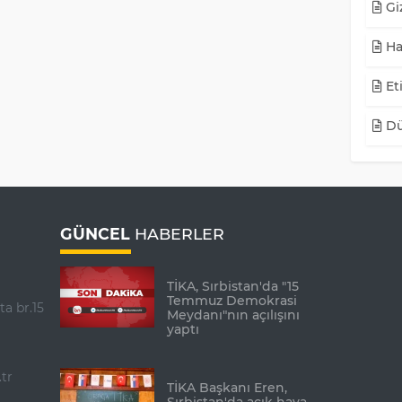
Giz
Ha
Eti
Dü
GÜNCEL
HABERLER
TİKA, Sırbistan'da "15
Temmuz Demokrasi
ta br.15
Meydanı"nın açılışını
yaptı
tr
TİKA Başkanı Eren,
Sırbistan'da açık hava