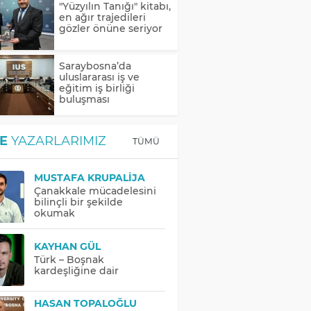
"Yüzyılın Tanığı" kitabı,
en ağır trajedileri
gözler önüne seriyor
Saraybosna’da
uluslararası iş ve
eğitim iş birliği
buluşması
E
YAZARLARIMIZ
TÜMÜ
MUSTAFA KRUPALIJA
Çanakkale mücadelesini
bilinçli bir şekilde
okumak
KAYHAN GÜL
Türk – Boşnak
kardeşliğine dair
HASAN TOPALOĞLU