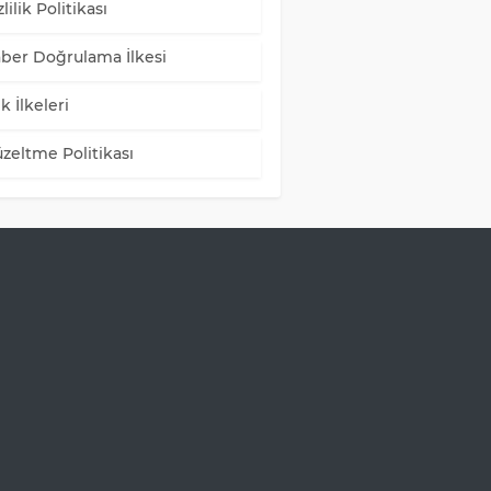
lilik Politikası
ber Doğrulama İlkesi
k İlkeleri
zeltme Politikası