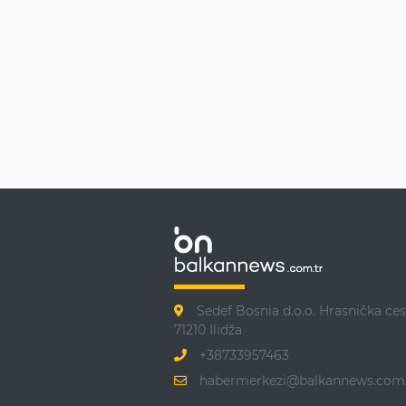
Sedef Bosnia d.o.o. Hrasnička ces
71210 Ilidža
+38733957463
habermerkezi@balkannews.com.