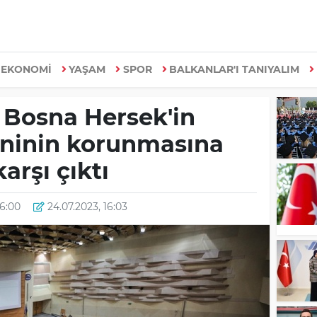
EKONOMİ
YAŞAM
SPOR
BALKANLAR'I TANIYALIM
 Bosna Hersek'in
eninin korunmasına
karşı çıktı
16:00
24.07.2023, 16:03