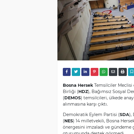
Bosna Hersek
Temsilciler Meclis
Birliği (
HDZ
), Bağımsız Sosyal Dem
(
DEMOS
) temsilcileri, ülkede an
alınmasına karşı çıktı.
Demokratik Eylem Partisi (
SDA
),
(
NES
) 14 milletvekili, Bosna Hers
önergesini imzaladı ve gündeme ge
oturumunda destek görmedi.