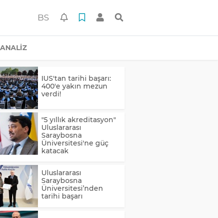
BS
ANALİZ
IUS'tan tarihi başarı:
400'e yakın mezun
verdi!
"5 yıllık akreditasyon"
Uluslararası
Saraybosna
Üniversitesi'ne güç
katacak
Uluslararası
Saraybosna
Üniversitesi’nden
tarihi başarı