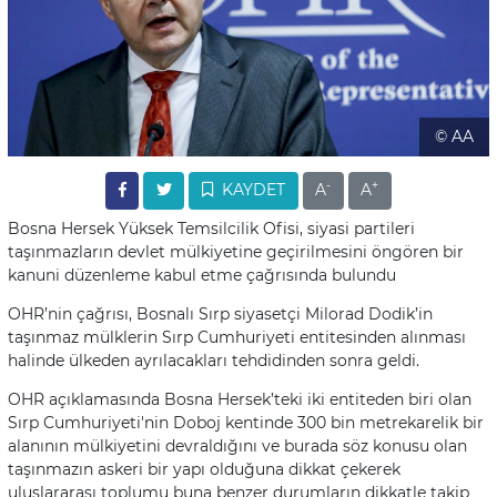
© AA
-
+
KAYDET
A
A
Bosna Hersek Yüksek Temsilcilik Ofisi, siyasi partileri
taşınmazların devlet mülkiyetine geçirilmesini öngören bir
kanuni düzenleme kabul etme çağrısında bulundu
OHR’nin çağrısı, Bosnalı Sırp siyasetçi Milorad Dodik’in
taşınmaz mülklerin Sırp Cumhuriyeti entitesinden alınması
halinde ülkeden ayrılacakları tehdidinden sonra geldi.
OHR açıklamasında Bosna Hersek’teki iki entiteden biri olan
Sırp Cumhuriyeti'nin Doboj kentinde 300 bin metrekarelik bir
alanının mülkiyetini devraldığını ve burada söz konusu olan
taşınmazın askeri bir yapı olduğuna dikkat çekerek
uluslararası toplumu buna benzer durumların dikkatle takip