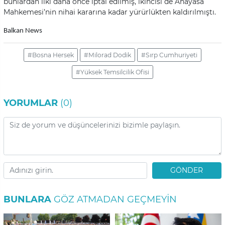
bunlardan ilki daha önce iptal edilmiş, ikincisi de Anayasa
Mahkemesi’nin nihai kararına kadar yürürlükten kaldırılmıştı.
Balkan News
#Bosna Hersek
#Milorad Dodik
#Sırp Cumhuriyeti
#Yüksek Temsilcilik Ofisi
YORUMLAR
(0)
GÖNDER
BUNLARA
GÖZ ATMADAN GEÇMEYIN