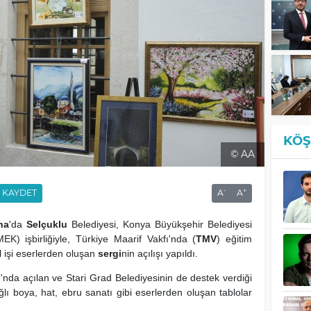
KÖŞ
© AA
-
+
KAYDET
A
A
na
'da
Selçuklu
Belediyesi, Konya Büyükşehir Belediyesi
MEK) işbirliğiyle, Türkiye Maarif Vakfı'nda (
TMV
) eğitim
el işi eserlerden oluşan
sergi
nin açılışı yapıldı.
da açılan ve Stari Grad Belediyesinin de destek verdiği
ağlı boya, hat, ebru sanatı gibi eserlerden oluşan tablolar