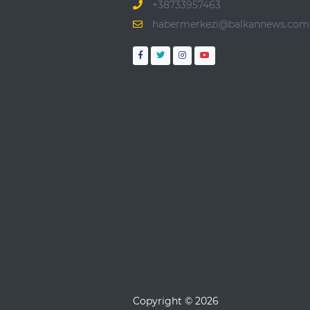
+38733957463
habermerkezi@balkannews.com.
Copyright © 2026