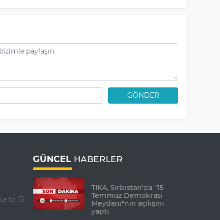
GÖNDER
GÜNCEL
HABERLER
TİKA, Sırbistan'da "15
Temmuz Demokrasi
ta br.15
Meydanı"nın açılışını
yaptı