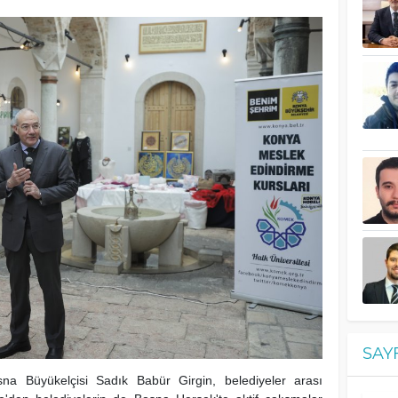
SAY
osna Büyükelçisi Sadık Babür Girgin, belediyeler arası