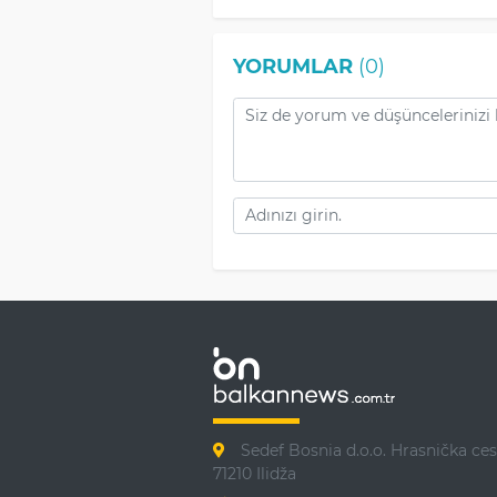
YORUMLAR
(0)
Sedef Bosnia d.o.o. Hrasnička ces
71210 Ilidža