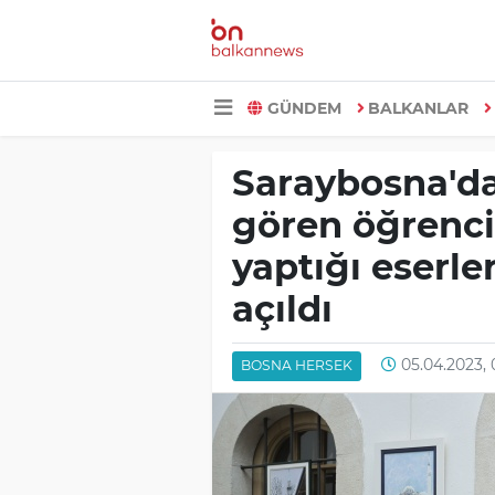
GÜNDEM
BALKANLAR
Saraybosna'd
gören öğrencil
yaptığı eserle
açıldı
05.04.2023,
BOSNA HERSEK