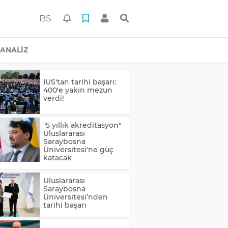
BS
ANALİZ
IUS'tan tarihi başarı:
400'e yakın mezun
verdi!
"5 yıllık akreditasyon"
Uluslararası
Saraybosna
Üniversitesi'ne güç
katacak
Uluslararası
Saraybosna
Üniversitesi’nden
tarihi başarı