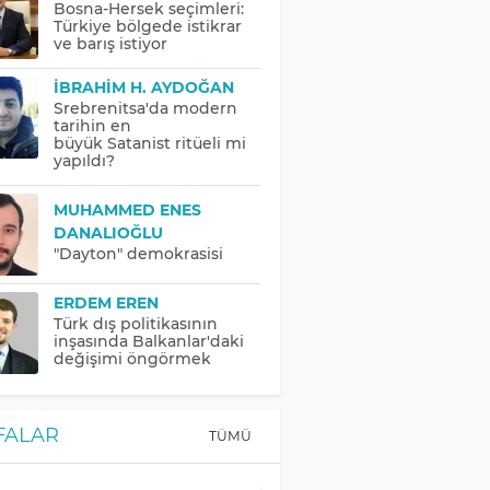
Bosna-Hersek seçimleri:
Türkiye bölgede istikrar
ve barış istiyor
İBRAHIM H. AYDOĞAN
Srebrenitsa'da modern
tarihin en
büyük Satanist ritüeli mi
yapıldı?
MUHAMMED ENES
DANALIOĞLU
"Dayton" demokrasisi
ERDEM EREN
Türk dış politikasının
inşasında Balkanlar'daki
değişimi öngörmek
FALAR
TÜMÜ