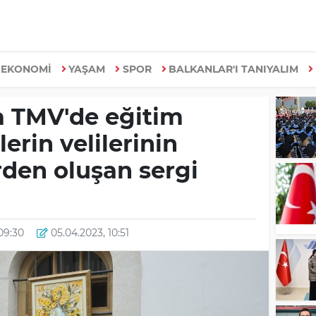
EKONOMİ
YAŞAM
SPOR
BALKANLAR'I TANIYALIM
a TMV'de eğitim
erin velilerinin
rden oluşan sergi
 09:30
05.04.2023, 10:51