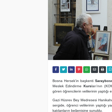
Bosna Hersek'in başkenti
Saraybos
Meslek Edindirme
Kurs
ları'nın (KO
gören öğrencilerin velilerinin yaptığı 
Gazi Hüsrev Bey Medresesi Hanikahı'n
sergide, öğrenci velilerinin yaptığı y
katılanların beğenisine sunuldu.