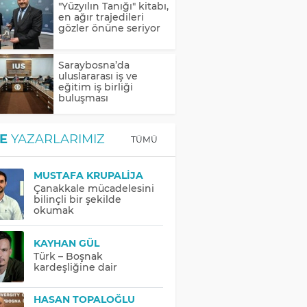
"Yüzyılın Tanığı" kitabı,
en ağır trajedileri
gözler önüne seriyor
Saraybosna’da
uluslararası iş ve
eğitim iş birliği
buluşması
E
YAZARLARIMIZ
TÜMÜ
MUSTAFA KRUPALIJA
Çanakkale mücadelesini
bilinçli bir şekilde
okumak
KAYHAN GÜL
Türk – Boşnak
kardeşliğine dair
HASAN TOPALOĞLU