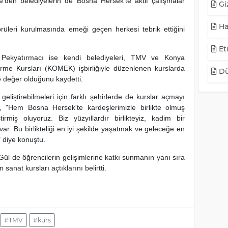
ye'den belediyelerin de Bosna Hersek'te aktif çalışmalar
Giz
Ha
prüleri kurulmasında emeği geçen herkesi tebrik ettiğini
Eti
Pekyatırmacı ise kendi belediyeleri, TMV ve Konya
rme Kursları (KOMEK) işbirliğiyle düzenlenen kurslarda
Dü
e değer olduğunu kaydetti.
geliştirebilmeleri için farklı şehirlerde de kurslar açmayı
ı, "Hem Bosna Hersek'te kardeşlerimizle birlikte olmuş
irmiş oluyoruz. Biz yüzyıllardır birlikteyiz, kadim bir
 var. Bu birlikteliği en iyi şekilde yaşatmak ve geleceğe en
 diye konuştu.
l de öğrencilerin gelişimlerine katkı sunmanın yanı sıra
n sanat kursları açtıklarını belirtti.
#TMV
#kurs