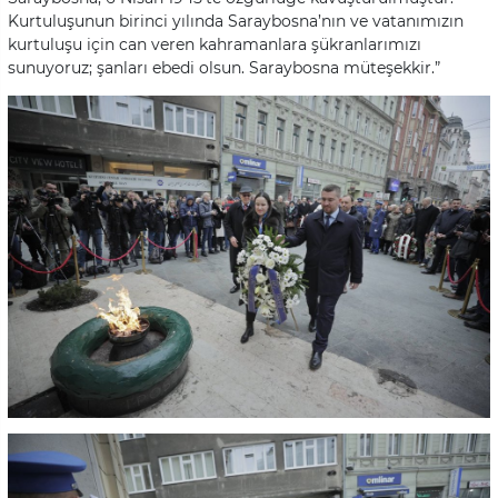
Kurtuluşunun birinci yılında Saraybosna’nın ve vatanımızın
kurtuluşu için can veren kahramanlara şükranlarımızı
sunuyoruz; şanları ebedi olsun. Saraybosna müteşekkir.”