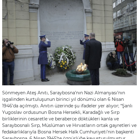
Sönmeyen Ateş Anıtı, Saraybosna’nın Nazi Almanyası’nın
işgalinden kurtuluşunun birinci yıl dönümü olan 6 Nisan
1946’da açılmıştı. Anıtın üzerinde şu ifadeler yer alıyor; “Şanlı
Yugoslav ordusunun Bosna Hersekli, Karadağlı ve Sırp
birliklerinin cesaretle ve beraberce döktükleri kanla ve
Saraybosnalı Sırp, Müslüman ve Hırvatların ortak gayretleri ve
fedakarlıklarıyla Bosna Hersek Halk Cumhuriyeti’nin başkenti
Saraybosna, 6 Nisan 1945’te özgürlüğe kavuşturulmuştur.