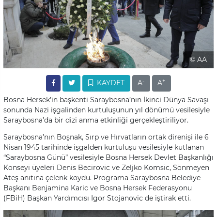
© AA
-
+
KAYDET
A
A
Bosna Hersek’in başkenti Saraybosna’nın İkinci Dünya Savaşı
sonunda Nazi işgalinden kurtuluşunun yıl dönümü vesilesiyle
Saraybosna’da bir dizi anma etkinliği gerçekleştiriliyor.
Saraybosna’nın Boşnak, Sırp ve Hırvatların ortak direnişi ile 6
Nisan 1945 tarihinde işgalden kurtuluşu vesilesiyle kutlanan
“Saraybosna Günü” vesilesiyle Bosna Hersek Devlet Başkanlığı
Konseyi üyeleri Denis Becirovic ve Zeljko Komsic, Sönmeyen
Ateş anıtına çelenk koydu. Programa Saraybosna Belediye
Başkanı Benjamina Karic ve Bosna Hersek Federasyonu
(FBiH) Başkan Yardımcısı Igor Stojanovic de iştirak etti.