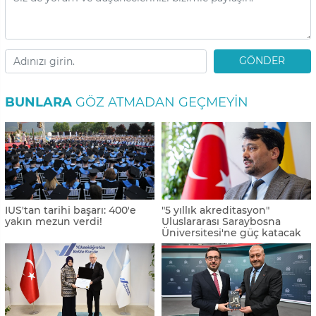
GÖNDER
BUNLARA
GÖZ ATMADAN GEÇMEYIN
IUS'tan tarihi başarı: 400'e
"5 yıllık akreditasyon"
yakın mezun verdi!
Uluslararası Saraybosna
Üniversitesi'ne güç katacak