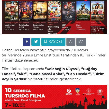
© YEE
-
+
KAYDET
A
A
Bosna Hersek’in başkenti Saraybosna’da 7-10 Mayıs
tarihlerinde Yunus Emre Enstitüsü tarafından 10. Türk Filmleri
Haftası düzenlenecek.
Film Haftası kapsamında
“Kelebeğin Rüyası”, “Buğday
Tanesi”, “Akif”, “Bana Masal Anlat”, “Can Dostlar”, “Bizim
Köyün Şarkısı”
ve “
Doru”
filmleri gösterilecek.