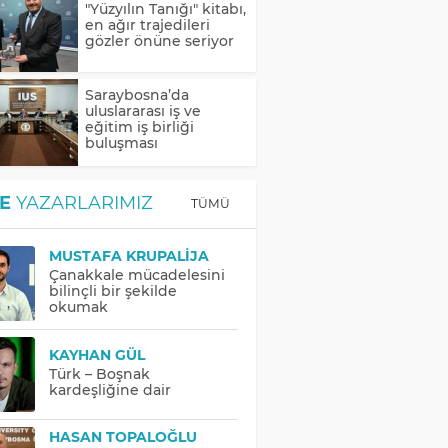
"Yüzyılın Tanığı" kitabı,
en ağır trajedileri
gözler önüne seriyor
Saraybosna’da
uluslararası iş ve
eğitim iş birliği
buluşması
E
YAZARLARIMIZ
TÜMÜ
MUSTAFA KRUPALIJA
Çanakkale mücadelesini
bilinçli bir şekilde
okumak
KAYHAN GÜL
Türk – Boşnak
kardeşliğine dair
HASAN TOPALOĞLU