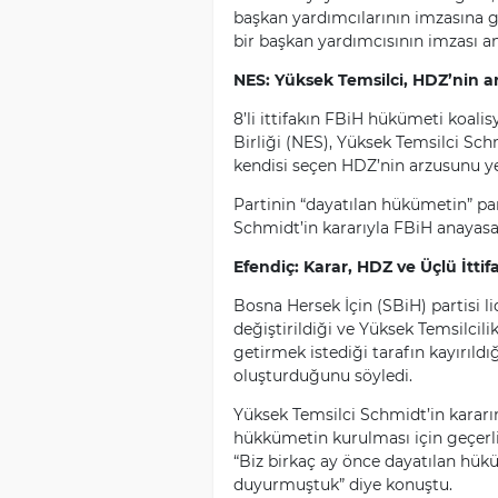
başkan yardımcılarının imzasına g
bir başkan yardımcısının imzası an
NES: Yüksek Temsilci, HDZ’nin a
8’li ittifakın FBiH hükümeti koali
Birliği (NES), Yüksek Temsilci Sc
kendisi seçen HDZ’nin arzusunu yer
Partinin “dayatılan hükümetin” p
Schmidt’in kararıyla FBiH anayasa
Efendiç: Karar, HDZ ve Üçlü İtti
Bosna Hersek İçin (SBiH) partisi li
değiştirildiği ve Yüksek Temsilcil
getirmek istediği tarafın kayırıl
oluşturduğunu söyledi.
Yüksek Temsilci Schmidt’in kararın
hükkümetin kurulması için geçerl
“Biz birkaç ay önce dayatılan hük
duyurmuştuk” diye konuştu.