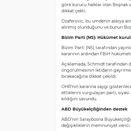
göre kurucu halklar olan Boşnak v
dikkat çekti.
Dzaferovic, bu umdenin askıya alı
alınmış olunduğunu ve bunun Boşna
Bizim Parti (NS): Hükümet kuru
Bizim Parti (NS) tarafından yayın
kararının ardından FBiH hükümetin
Açıklamada, Schmidt tarafından da
öngörülmesinin iktidarın gayrimeşr
bırakacağına dikkat çekildi.
OHR’nin kararına saygı gösterilece
ettiklerini vurgulayan parti, siya
kıldığını savundu.
ABD Büyükelçiliğinden destek
ABD’nin Saraybosna Büyükelçiliğ
değişikliklerin memnuniyet verici