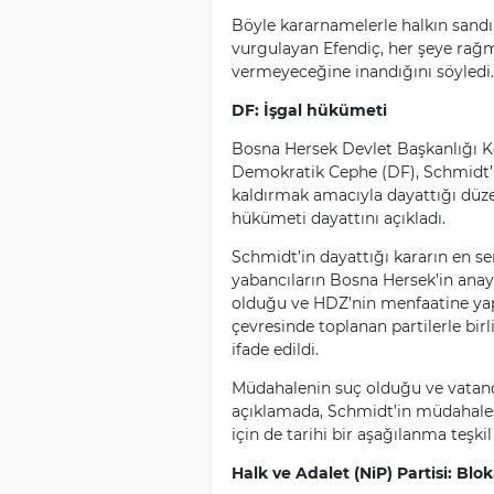
Böyle kararnamelerle halkın sand
vurgulayan Efendiç, her şeye ra
vermeyeceğine inandığını söyledi.
DF: İşgal hükümeti
Bosna Hersek Devlet Başkanlığı Kon
Demokratik Cephe (DF), Schmidt’
kaldırmak amacıyla dayattığı düze
hükümeti dayattını açıkladı.
Schmidt’in dayattığı kararın en s
yabancıların Bosna Hersek’in anaya
olduğu ve HDZ’nin menfaatine yap
çevresinde toplanan partilerle bir
ifade edildi.
Müdahalenin suç olduğu ve vatanda
açıklamada, Schmidt’in müdahalesi
için de tarihi bir aşağılanma teşkil
Halk ve Adalet (NiP) Partisi: Blo