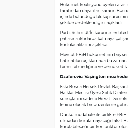
Hükümet koalisyonu üyeleri arasın
tarafından dayatılan kararın Bosna
içinde bulunduğu blokaj sürecinin
şekilde desteklendiğini açıkladı.
Parti, Schmidt’İn kararının entite
pahasına iktidarda kalmaya çalışan
kurtulacaklarını açıkladı.
Mevcut FBiH hükümetinin beş sene
hatırlatılan açıklamada bu zama
temsil etmediğine ve demokratik m
Dzaferovic: Vaşington muahedesi
Eski Bosna Hersek Devlet Başkanl
Halklar Meclisi Üyesi Sefik Dzafer
sonuçlarını sadece Hırvat Demokra
lehine olacak bir düzenleme getird
Dünkü müdahale ile birlikte FBiH 
olmadan kurulamayacağı fakat Bo
kurulabileceği bir konjonktür ol