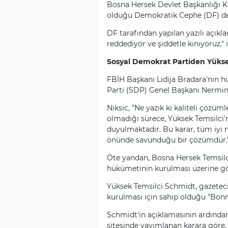
Bosna Hersek Devlet Başkanlığı Ko
olduğu Demokratik Cephe (DF) de k
DF tarafından yapılan yazılı açık
reddediyor ve şiddetle kınıyoruz." i
Sosyal Demokrat Partiden Yükse
FBİH Başkanı Lidija Bradara'nın 
Parti (SDP) Genel Başkanı Nermin N
Niksic, "Ne yazık ki kaliteli çözüm
olmadığı sürece, Yüksek Temsilci'
duyulmaktadır. Bu karar, tüm iyi n
önünde savunduğu bir çözümdür."
Öte yandan, Bosna Hersek Temsilci
hükümetinin kurulması üzerine gör
Yüksek Temsilci Schmidt, gazetec
kurulması için sahip olduğu "Bonn
Schmidt'in açıklamasının ardından
sitesinde yayımlanan karara göre