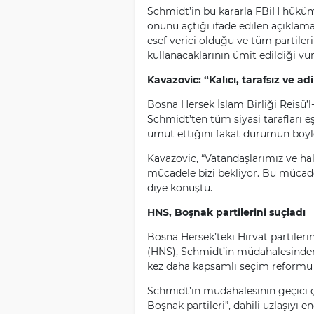
Schmidt’in bu kararla FBiH hüküme
önünü açtığı ifade edilen açıkla
esef verici olduğu ve tüm partiler
kullanacaklarının ümit edildiği vur
Kavazovic: “Kalıcı, tarafsız ve 
Bosna Hersek İslam Birliği Reisü’
Schmidt’ten tüm siyasi tarafları eş
umut ettiğini fakat durumun böyl
Kavazovic, “Vatandaşlarımız ve halkl
mücadele bizi bekliyor. Bu mücadel
diye konuştu.
HNS, Boşnak partilerini suçladı
Bosna Hersek’teki Hırvat partilerin
(HNS), Schmidt’in müdahalesinde
kez daha kapsamlı seçim reformu 
Schmidt’in müdahalesinin geçici 
Boşnak partileri”, dahili uzlaşıyı