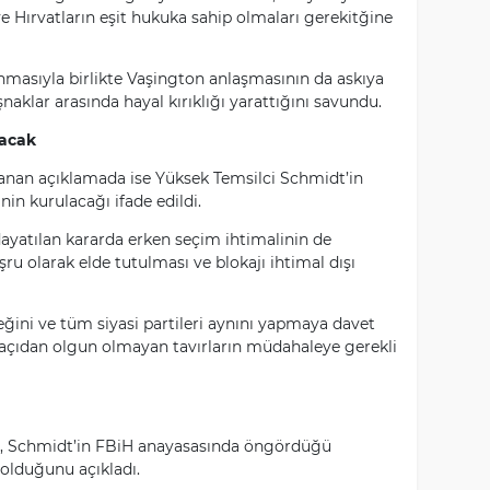
e Hırvatların eşit hukuka sahip olmaları gerekitğine
nmasıyla birlikte Vaşington anlaşmasının da askıya
klar arasında hayal kırıklığı yarattığını savundu.
lacak
lanan açıklamada ise Yüksek Temsilci Schmidt’in
in kurulacağı ifade edildi.
yatılan kararda erken seçim ihtimalinin de
u olarak elde tutulması ve blokajı ihtimal dışı
ğini ve tüm siyasi partileri aynını yapmaya davet
si açıdan olgun olmayan tavırların müdahaleye gerekli
i, Schmidt’in FBiH anayasasında öngördüğü
 olduğunu açıkladı.