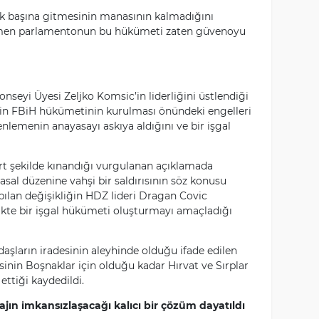
ık başına gitmesinin manasının kalmadığını
ğmen parlamentonun bu hükümeti zaten güvenoyu
seyi Üyesi Zeljko Komsic’in liderliğini üstlendiği
in FBiH hükümetinin kurulması önündeki engelleri
nlemenin anayasayı askıya aldığını ve bir işgal
ert şekilde kınandığı vurgulanan açıklamada
sal düzenine vahşi bir saldırısının söz konusu
ılan değişikliğin HDZ lideri Dragan Covic
likte bir işgal hükümeti oluşturmayı amaçladığı
şların iradesinin aleyhinde olduğu ifade edilen
nin Boşnaklar için olduğu kadar Hırvat ve Sırplar
 ettiği kaydedildi.
kajın imkansızlaşacağı kalıcı bir çözüm dayatıldı