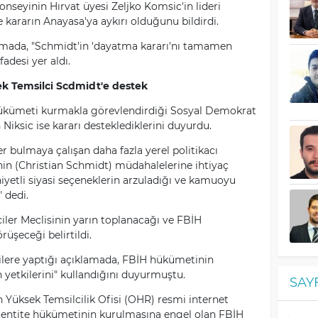
nseyinin Hırvat üyesi Zeljko Komsic'in lideri
ararın Anayasa'ya aykırı olduğunu bildirdi.
lamada, "Schmidt'in 'dayatma kararı'nı tamamen
fadesi yer aldı.
k Temsilci Scdmidt'e destek
hükümeti kurmakla görevlendirdiği Sosyal Demokrat
iksic ise kararı desteklediklerini duyurdu.
ler bulmaya çalışan daha fazla yerel politikacı
nin (Christian Schmidt) müdahalelerine ihtiyaç
iyetli siyasi seçeneklerin arzuladığı ve kamuoyu
 dedi.
ler Meclisinin yarın toplanacağı ve FBİH
üşeceği belirtildi.
ilere yaptığı açıklamada, FBİH hükümetinin
 yetkilerini" kullandığını duyurmuştu.
SAY
 Yüksek Temsilcilik Ofisi (OHR) resmi internet
, entite hükümetinin kurulmasına engel olan FBİH