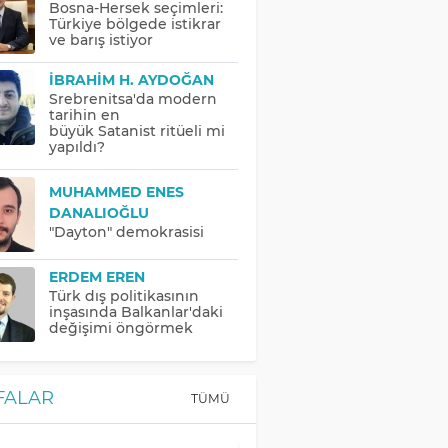
Bosna-Hersek seçimleri:
Türkiye bölgede istikrar
ve barış istiyor
İBRAHIM H. AYDOĞAN
Srebrenitsa'da modern
tarihin en
büyük Satanist ritüeli mi
yapıldı?
MUHAMMED ENES
DANALIOĞLU
"Dayton" demokrasisi
ERDEM EREN
Türk dış politikasının
inşasında Balkanlar'daki
değişimi öngörmek
FALAR
TÜMÜ