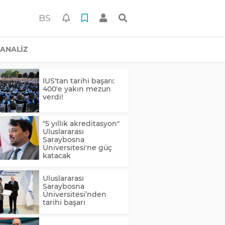
BS
ANALİZ
IUS'tan tarihi başarı:
400'e yakın mezun
verdi!
"5 yıllık akreditasyon"
Uluslararası
Saraybosna
Üniversitesi'ne güç
katacak
Uluslararası
Saraybosna
Üniversitesi’nden
tarihi başarı