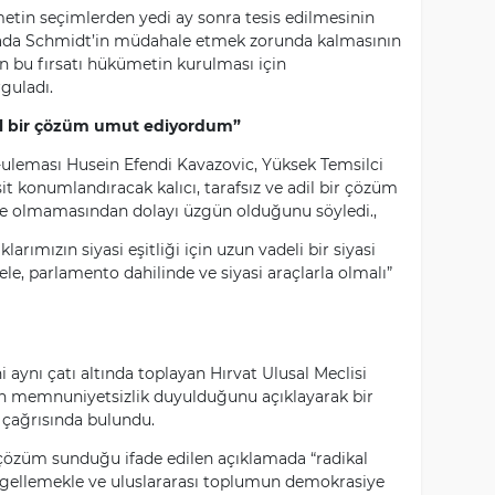
tin seçimlerden yedi ay sonra tesis edilmesinin
mada Schmidt’in müdahale etmek zorunda kalmasının
in bu fırsatı hükümetin kurulması için
guladı.
adil bir çözüm umut ediyordum”
l-uleması Husein Efendi Kavazovic, Yüksek Temsilci
it konumlandıracak kalıcı, tarafsız ve adil bir çözüm
e olmamasından dolayı üzgün olduğunu söyledi.,
arımızın siyasi eşitliği için uzun vadeli bir siyasi
e, parlamento dahilinde ve siyasi araçlarla olmalı”
i aynı çatı altında toplayan Hırvat Ulusal Meclisi
n memnuniyetsizlik duyulduğunu açıklayarak bir
çağrısında bulundu.
çözüm sunduğu ifade edilen açıklamada “radikal
 engellemekle ve uluslararası toplumun demokrasiye