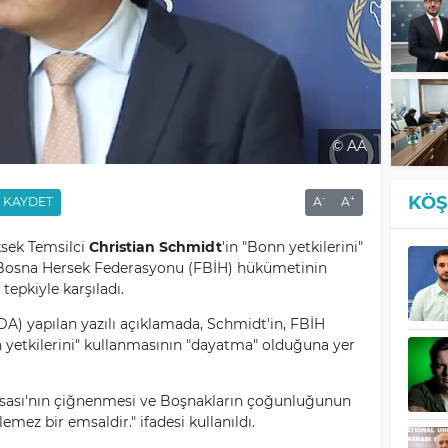
© AA
KÖŞ
-
+
KAYDET
A
A
üksek Temsilci
Christian Schmidt
'in "Bonn yetkilerini"
en Bosna Hersek Federasyonu (FBİH) hükümetinin
epkiyle karşıladı.
) yapılan yazılı açıklamada, Schmidt'in, FBİH
 yetkilerini" kullanmasının "dayatma" olduğuna yer
sası'nın çiğnenmesi ve Boşnakların çoğunluğunun
emez bir emsaldir." ifadesi kullanıldı.