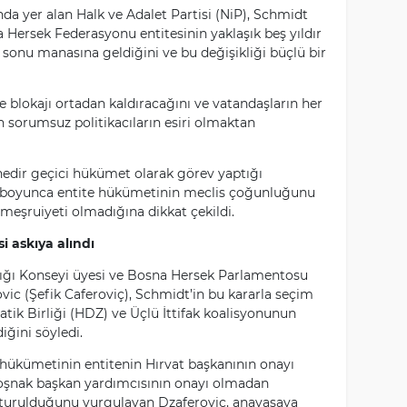
da yer alan Halk ve Adalet Partisi (NiP), Schmidt
 Hersek Federasyonu entitesinin yaklaşık beş yıldır
 sonu manasına geldiğini ve bu değişikliği büçlü bir
de blokajı ortadan kaldıracağını ve vatandaşların her
 sorumsuz politikacıların esiri olmaktan
dir geçici hükümet olarak görev yaptığı
n boyunca entite hükümetinin meclis çoğunluğunu
eşruiyeti olmadığına dikkat çekildi.
 askıya alındı
ığı Konseyi üyesi ve Bosna Hersek Parlamentosu
ovic (Şefik Caferoviç), Schmidt’in bu kararla seçim
tik Birliği (HDZ) ve Üçlü İttifak koalisyonunun
iğini söyledi.
hükümetinin entitenin Hırvat başkanının onayı
şnak başkan yardımcısının onayı olmadan
uşturulduğunu vurgulayan Dzaferovic, anayasaya