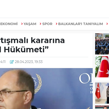
EKONOMİ
YAŞAM
SPOR
BALKANLAR'I TANIYALIM
tışmalı kararına
al Hükümeti”
4:11
28.04.2023, 19:33