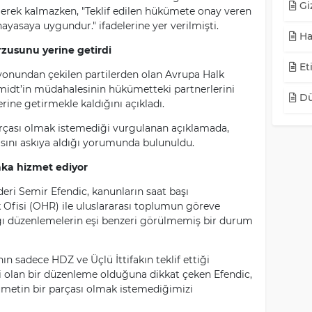
Giz
erek kalmazken, "Teklif edilen hükümete onay veren
ayasaya uygundur." ifadelerine yer verilmişti.
Ha
rzusunu yerine getirdi
Eti
syonundan çekilen partilerden olan Avrupa Halk
hmidt’in müdahalesinin hükümetteki partnerlerini
Dü
ine getirmekle kaldığını açıkladı.
arçası olmak istemediği vurgulanan açıklamada,
sını askıya aldığı yorumunda bulunuldu.
faka hizmet ediyor
deri Semir Efendic, kanunların saat başı
ik Ofisi (OHR) ile uluslararası toplumun göreve
dığı düzenlemelerin eşi benzeri görülmemiş bir durum
ın sadece HDZ ve Üçlü İttifakın teklif ettiği
i olan bir düzenleme olduğuna dikkat çeken Efendic,
ümetin bir parçası olmak istemediğimizi