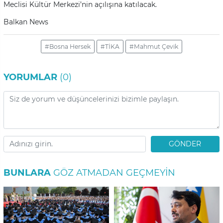
Meclisi Kültür Merkezi’nin açılışına katılacak.
Balkan News
#Bosna Hersek
#TİKA
#Mahmut Çevik
YORUMLAR
(0)
GÖNDER
BUNLARA
GÖZ ATMADAN GEÇMEYIN