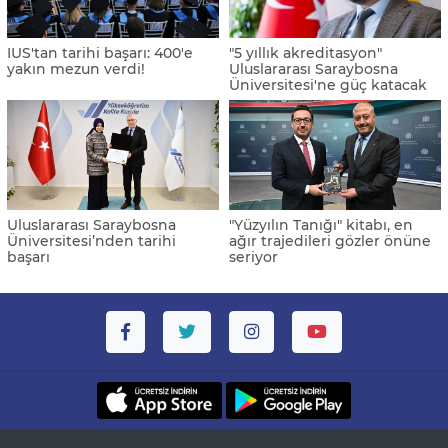
IUS'tan tarihi başarı: 400'e
"5 yıllık akreditasyon"
yakın mezun verdi!
Uluslararası Saraybosna
Üniversitesi'ne güç katacak
Uluslararası Saraybosna
"Yüzyılın Tanığı" kitabı, en
Üniversitesi’nden tarihi
ağır trajedileri gözler önüne
başarı
seriyor