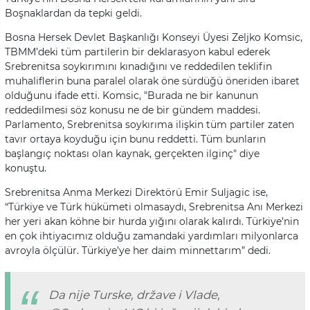
Boşnaklardan da tepki geldi.
Bosna Hersek Devlet Başkanlığı Konseyi Üyesi Zeljko Komsic,
TBMM’deki tüm partilerin bir deklarasyon kabul ederek
Srebrenitsa soykırımını kınadığını ve reddedilen teklifin
muhaliflerin buna paralel olarak öne sürdüğü öneriden ibaret
olduğunu ifade etti. Komsic, "Burada ne bir kanunun
reddedilmesi söz konusu ne de bir gündem maddesi.
Parlamento, Srebrenitsa soykırıma ilişkin tüm partiler zaten
tavır ortaya koyduğu için bunu reddetti. Tüm bunların
başlangıç noktası olan kaynak, gerçekten ilginç" diye
konuştu.
Srebrenitsa Anma Merkezi Direktörü Emir Suljagic ise,
“Türkiye ve Türk hükümeti olmasaydı, Srebrenitsa Anı Merkezi
her yeri akan köhne bir hurda yığını olarak kalırdı. Türkiye’nin
en çok ihtiyacımız olduğu zamandaki yardımları milyonlarca
avroyla ölçülür. Türkiye’ye her daim minnettarım” dedi.
Da nije Turske, države i Vlade,