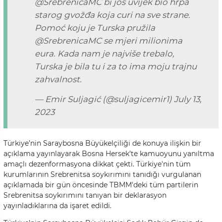
@SrebrenicaMC
bi još uvijek bio hrpa
starog gvožđa koja curi na sve strane.
Pomoć koju je Turska pružila
@SrebrenicaMC
se mjeri milionima
eura. Kada nam je najviše trebalo,
Turska je bila tu i za to ima moju trajnu
zahvalnost.
— Emir Suljagić (@suljagicemir1)
July 13,
2023
Türkiye’nin Saraybosna Büyükelçiliği de konuya ilişkin bir
açıklama yayınlayarak Bosna Hersek’te kamuoyunu yanıltma
amaçlı dezenformasyona dikkat çekti. Türkiye'nin tüm
kurumlarının Srebrenitsa soykırımını tanıdığı vurgulanan
açıklamada bir gün öncesinde TBMM'deki tüm partilerin
Srebrenitsa soykırımını tanıyan bir deklarasyon
yayınladıklarına da işaret edildi.