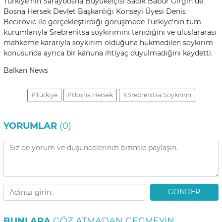
Türkiye’nin Saraybosna Büyükelçisi Sadık Babür Girgin de
Bosna Hersek Devlet Başkanlığı Konseyi Üyesi Denis
Becirovic ile gerçekleştirdiği görüşmede Türkiye’nin tüm
kurumlarıyla Srebrenitsa soykırımını tanıdığını ve uluslararası
mahkeme kararıyla soykırım olduğuna hükmedilen soykırım
konusunda ayrıca bir kanuna ihtiyaç duyulmadığını kaydetti.
Balkan News
#Türkiye
#Bosna Hersek
#Srebrenitsa Soykırımı
YORUMLAR
(0)
GÖNDER
BUNLARA
GÖZ ATMADAN GEÇMEYIN