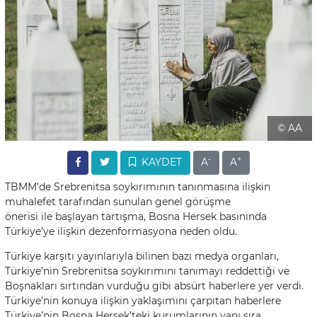
© AA
-
+
KAYDET
A
A
TBMM’de Srebrenitsa soykırımının tanınmasına ilişkin
muhalefet tarafından sunulan genel görüşme
önerisi ile başlayan tartışma, Bosna Hersek basınında
Türkiye’ye ilişkin dezenformasyona neden oldu.
Türkiye karşıtı yayınlarıyla bilinen bazı medya organları,
Türkiye’nin Srebrenitsa soykırımını tanımayı reddettiği ve
Boşnakları sırtından vurduğu gibi absürt haberlere yer verdi.
Türkiye’nin konuya ilişkin yaklaşımını çarpıtan haberlere
Türkiye’nin Bosna Hersek’teki kurumlarının yanı sıra