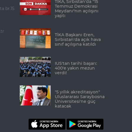
TİKA, Sırbistan'da "15
Temmuz Demokrasi
ta br.15
Meydanı"nın açılışını
yaptı
tr
TİKA Başkanı Eren,
Sırbistan'da açık hava
sınıf açılışına katıldı
IUS'tan tarihi başarı:
400'e yakın mezun
verdi!
"5 yıllık akreditasyon"
Uluslararası Saraybosna
Üniversitesi'ne güç
katacak