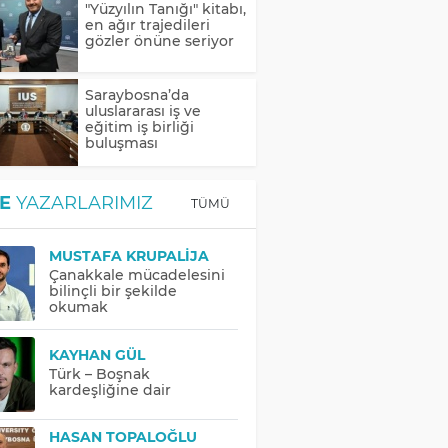
"Yüzyılın Tanığı" kitabı,
en ağır trajedileri
gözler önüne seriyor
Saraybosna’da
uluslararası iş ve
eğitim iş birliği
buluşması
E
YAZARLARIMIZ
TÜMÜ
MUSTAFA KRUPALIJA
Çanakkale mücadelesini
bilinçli bir şekilde
okumak
KAYHAN GÜL
Türk – Boşnak
kardeşliğine dair
HASAN TOPALOĞLU