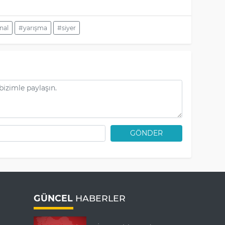
nal
#yarışma
#siyer
GÖNDER
GÜNCEL
HABERLER