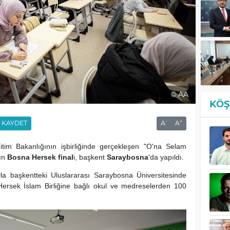
© AA
KÖŞ
-
+
KAYDET
A
A
ğitim Bakanlığının işbirliğinde gerçekleşen "O'na Selam
nın
Bosna Hersek
final
i, başkent
Saraybosna
'da yapıldı.
yla başkentteki Uluslararası Saraybosna Üniversitesinde
Hersek İslam Birliğine bağlı okul ve medreselerden 100