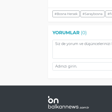
#Bosna Hersek
#Saraybosna
#fi
YORUMLAR
(0)