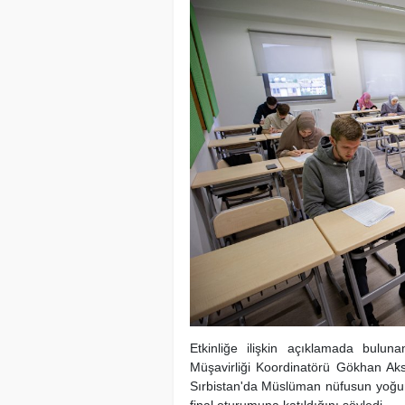
Etkinliğe ilişkin açıklamada bulun
Müşavirliği Koordinatörü Gökhan Aks
Sırbistan'da Müslüman nüfusun yoğun
final oturumuna katıldığını söyledi.