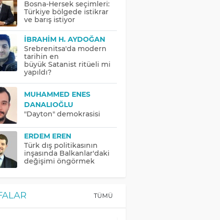
Bosna-Hersek seçimleri:
Türkiye bölgede istikrar
ve barış istiyor
İBRAHIM H. AYDOĞAN
Srebrenitsa'da modern
tarihin en
büyük Satanist ritüeli mi
yapıldı?
MUHAMMED ENES
DANALIOĞLU
"Dayton" demokrasisi
ERDEM EREN
Türk dış politikasının
inşasında Balkanlar'daki
değişimi öngörmek
FALAR
TÜMÜ