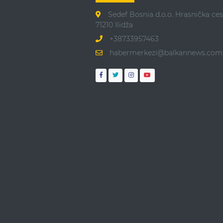
Sedef Bosnia d.o.o. Hrasnička ces
71210 Ilidža
+38733957463
habermerkezi@balkannews.com.