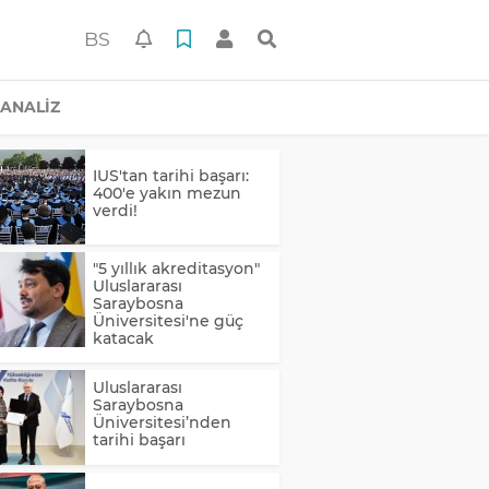
BS
ANALİZ
IUS'tan tarihi başarı:
400'e yakın mezun
verdi!
"5 yıllık akreditasyon"
Uluslararası
Saraybosna
Üniversitesi'ne güç
katacak
Uluslararası
Saraybosna
Üniversitesi’nden
tarihi başarı