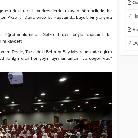
Giz
elindeki tarihi medreselerde okuyan öğrencilerle bir
Ha
lirten Aksan, "Daha önce bu kapsamda büyük bir yarışma
Eti
i öğretmenlerinden Sefko Tinjak, böyle kapsamlı bir
nı kaydetti.
Dü
hamed Dedic, Tuzla'daki Behram Bey Medresesinde eğitim
ile ilgili olan her şeyin ayrı bir anlamı ve değeri var."