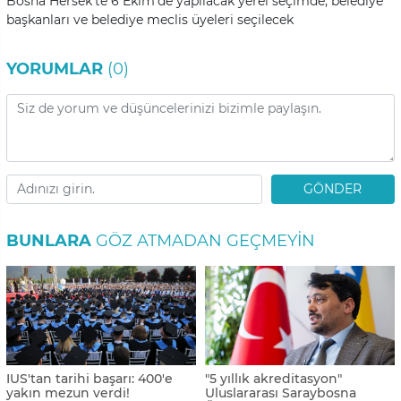
Bosna Hersek’te 6 Ekim’de yapılacak yerel seçimde, belediye
başkanları ve belediye meclis üyeleri seçilecek
YORUMLAR
(0)
GÖNDER
BUNLARA
GÖZ ATMADAN GEÇMEYIN
IUS'tan tarihi başarı: 400'e
"5 yıllık akreditasyon"
yakın mezun verdi!
Uluslararası Saraybosna