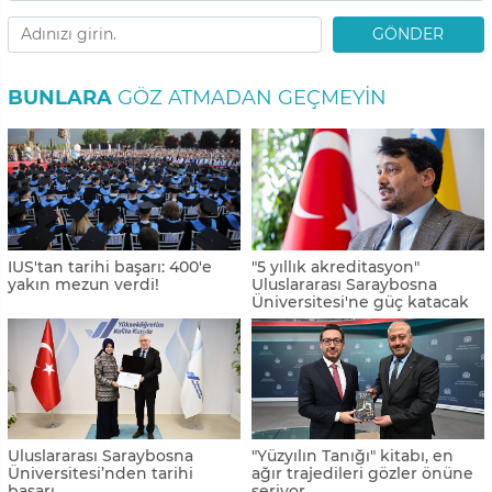
GÖNDER
BUNLARA
GÖZ ATMADAN GEÇMEYIN
IUS'tan tarihi başarı: 400'e
"5 yıllık akreditasyon"
yakın mezun verdi!
Uluslararası Saraybosna
Üniversitesi'ne güç katacak
Uluslararası Saraybosna
"Yüzyılın Tanığı" kitabı, en
Üniversitesi’nden tarihi
ağır trajedileri gözler önüne
başarı
seriyor