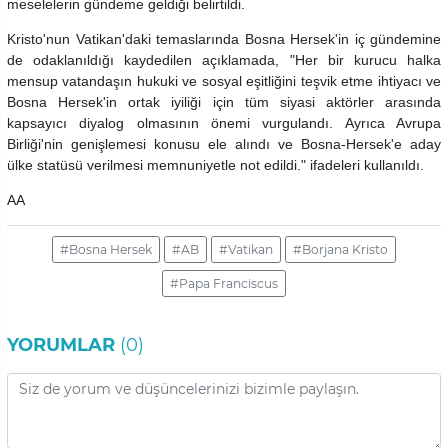
meselelerin gündeme geldiği belirtildi.
Kristo'nun Vatikan'daki temaslarında Bosna Hersek'in iç gündemine
de odaklanıldığı kaydedilen açıklamada, "Her bir kurucu halka
mensup vatandaşın hukuki ve sosyal eşitliğini teşvik etme ihtiyacı ve
Bosna Hersek'in ortak iyiliği için tüm siyasi aktörler arasında
kapsayıcı diyalog olmasının önemi vurgulandı. Ayrıca Avrupa
Birliği'nin genişlemesi konusu ele alındı ve Bosna-Hersek'e aday
ülke statüsü verilmesi memnuniyetle not edildi." ifadeleri kullanıldı.
AA
#Bosna Hersek
#AB
#Vatikan
#Borjana Kristo
#Papa Franciscus
YORUMLAR
(0)