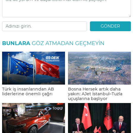
GÖNDER
BUNLARA
GÖZ ATMADAN GEÇMEYIN
Türk iş insanlarından AB
Bosna Hersek artık daha
liderlerine önemli çağrı
yakın: AJet İstanbul–Tuzla
uçuşlarına başlıyor