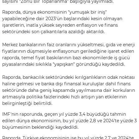
sayısını "Zorlu Bir Toparlanma" başlığıyla yayımladı.
Raporda, dünya ekonomisinin "yumuşak bir iniş"
yapabileceğine dair 2023'ün başlarındaki kesin olmayan
işaretlerin, inatla yüksek seyreden enflasyon ve finans
sektöründeki son çalkantılarla azaldığı aktarıldı.
Merkez bankalarının faiz oranlarını yükseltmesi, gıda ve enerji
fiyatlarının düşmesiyle enflasyonun gerilediğine işaret edilen
raporda, temel fiyat baskılarının bazı ekonomilerde iş gücü
piyasalarındaki sıkılıkla "yapışkan" göründüğü kaydedildi.
Raporda, bankacılık sektöründeki kırılganlıkların odak noktası
haline gelmesi ve banka dışı finansal kuruluşlar dahil finans
sektöründe daha geniş kapsamda yayılmasına dair korkuların
artmasıyla politika faizlerindeki hızlı artışın yan etkilerinin
belirginleştiği belirtildi.
IMF'nin raporunda, geçen yıl yüzde 3,4 büyüdüğü tahmin
edilen dünya ekonomisinin, bu yıl yüzde 2,8 ve 2024'te yüzde 3
büyümesinin beklendiği kaydedildi.
Raporda, Türkiye ekonomisinin ise bu yıl yüzde 2,7 ve 2024'te