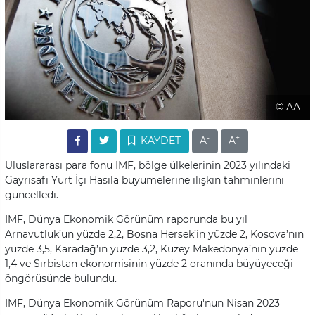
© AA
-
+
KAYDET
A
A
Uluslararası para fonu IMF, bölge ülkelerinin 2023 yılındaki
Gayrisafi Yurt İçi Hasıla büyümelerine ilişkin tahminlerini
güncelledi.
IMF, Dünya Ekonomik Görünüm raporunda bu yıl
Arnavutluk’un yüzde 2,2, Bosna Hersek’in yüzde 2, Kosova’nın
yüzde 3,5, Karadağ’ın yüzde 3,2, Kuzey Makedonya’nın yüzde
1,4 ve Sırbistan ekonomisinin yüzde 2 oranında büyüyeceği
öngörüsünde bulundu.
IMF, Dünya Ekonomik Görünüm Raporu'nun Nisan 2023