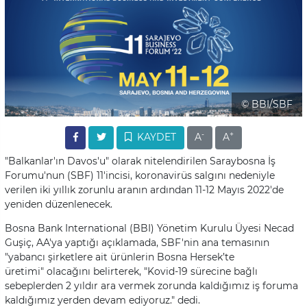
© BBI/SBF
-
+
KAYDET
A
A
"Balkanlar'ın Davos'u" olarak nitelendirilen Saraybosna İş
Forumu'nun (SBF) 11'incisi, koronavirüs salgını nedeniyle
verilen iki yıllık zorunlu aranın ardından 11-12 Mayıs 2022'de
yeniden düzenlenecek.
Bosna Bank International (BBI) Yönetim Kurulu Üyesi Necad
Guşiç, AA'ya yaptığı açıklamada, SBF'nin ana temasının
"yabancı şirketlere ait ürünlerin Bosna Hersek’te
üretimi" olacağını belirterek, "Kovid-19 sürecine bağlı
sebeplerden 2 yıldır ara vermek zorunda kaldığımız iş foruma
kaldığımız yerden devam ediyoruz." dedi.