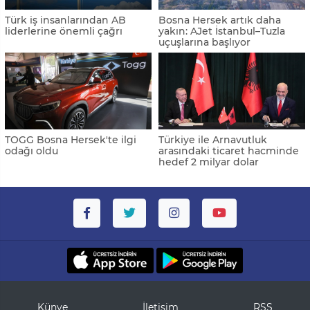
Türk iş insanlarından AB
Bosna Hersek artık daha
liderlerine önemli çağrı
yakın: AJet İstanbul–Tuzla
uçuşlarına başlıyor
TOGG Bosna Hersek'te ilgi
Türkiye ile Arnavutluk
odağı oldu
arasındaki ticaret hacminde
hedef 2 milyar dolar
Künye
İletişim
RSS