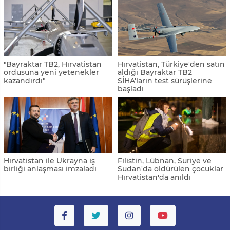
"Bayraktar TB2, Hırvatistan
Hırvatistan, Türkiye'den satın
ordusuna yeni yetenekler
aldığı Bayraktar TB2
kazandırdı"
SİHA'ların test sürüşlerine
başladı
Hırvatistan ile Ukrayna iş
Filistin, Lübnan, Suriye ve
birliği anlaşması imzaladı
Sudan'da öldürülen çocuklar
Hırvatistan'da anıldı