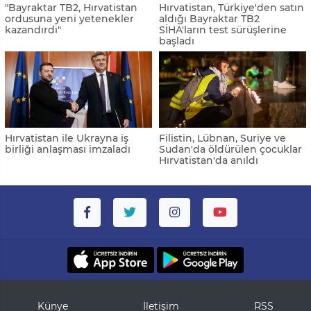
"Bayraktar TB2, Hırvatistan
Hırvatistan, Türkiye'den satın
ordusuna yeni yetenekler
aldığı Bayraktar TB2
kazandırdı"
SİHA'ların test sürüşlerine
başladı
Hırvatistan ile Ukrayna iş
Filistin, Lübnan, Suriye ve
birliği anlaşması imzaladı
Sudan'da öldürülen çocuklar
Hırvatistan'da anıldı
Künye
İletişim
RSS