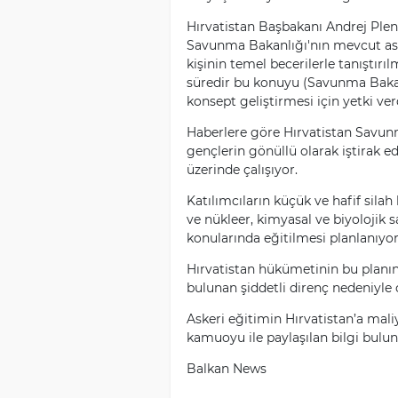
Hırvatistan Başbakanı Andrej Plen
Savunma Bakanlığı'nın mevcut ask
kişinin temel becerilerle tanıştırıl
süredir bu konuyu (Savunma Bakanı
konsept geliştirmesi için yetki ver
Haberlere göre Hırvatistan Savunm
gençlerin gönüllü olarak iştirak ed
üzerinde çalışıyor.
Katılımcıların küçük ve hafif sila
ve nükleer, kimyasal ve biyolojik s
konularında eğitilmesi planlanıyo
Hırvatistan hükümetinin bu planın
bulunan şiddetli direnç nedeniyle
Askeri eğitimin Hırvatistan’a mali
kamuoyu ile paylaşılan bilgi bul
Balkan News