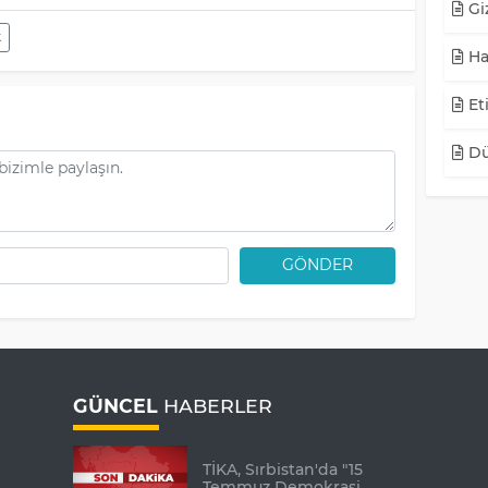
Giz
k
Ha
Eti
Dü
GÖNDER
GÜNCEL
HABERLER
TİKA, Sırbistan'da "15
Temmuz Demokrasi