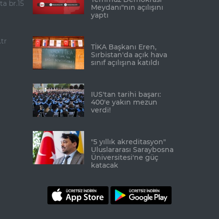
ta br.15
Meydanı"nın açılışını
yaptı
tr
TİKA Başkanı Eren,
Sırbistan'da açık hava
sınıf açılışına katıldı
IUS'tan tarihi başarı:
400'e yakın mezun
verdi!
"5 yıllık akreditasyon"
Uluslararası Saraybosna
Üniversitesi'ne güç
katacak