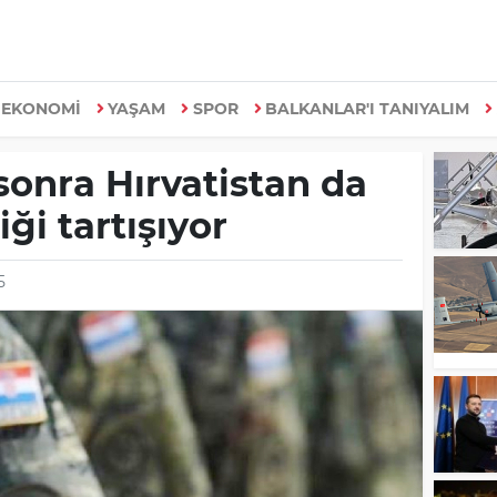
EKONOMİ
YAŞAM
SPOR
BALKANLAR'I TANIYALIM
sonra Hırvatistan da
ği tartışıyor
5