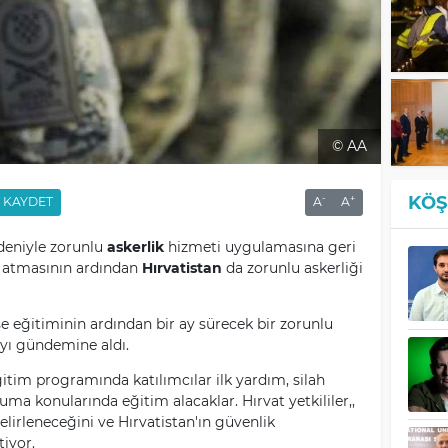
© AA
KÖŞ
-
+
KAYDET
A
A
edeniyle zorunlu
askerlik
hizmeti uygulamasına geri
 atmasının ardından
Hırvatistan
da zorunlu askerliği
e eğitiminin ardından bir ay sürecek bir zorunlu
yı gündemine aldı.
ğitim programında katılımcılar ilk yardım, silah
uma konularında eğitim alacaklar. Hırvat yetkililer,,
lirleneceğini ve Hırvatistan'ın güvenlik
tiyor.