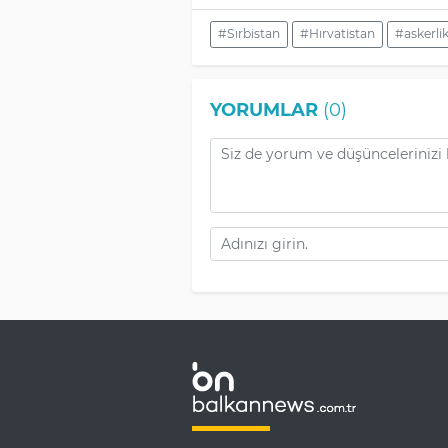
#Sırbistan
#Hırvatistan
#askerli
YORUMLAR
(0)