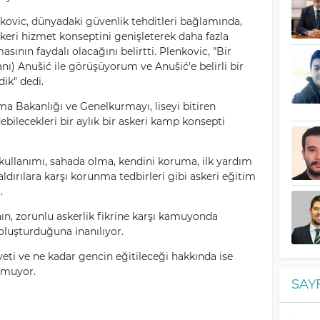
kovic, dünyadaki güvenlik tehditleri bağlamında,
eri hizmet konseptini genişleterek daha fazla
masının faydalı olacağını belirtti. Plenkovic, "Bir
) Anušić ile görüşüyorum ve Anušić'e belirli bir
dik" dedi.
a Bakanlığı ve Genelkurmayı, liseyi bitiren
ebilecekleri bir aylık bir askeri kamp konsepti
h kullanımı, sahada olma, kendini koruma, ilk yardım
aldırılara karşı korunma tedbirleri gibi askeri eğitim
r.
ın, zorunlu askerlik fikrine karşı kamuyonda
 oluşturduğuna inanılıyor.
yeti ve ne kadar gencin eğitileceği hakkında ise
unmuyor.
SAY