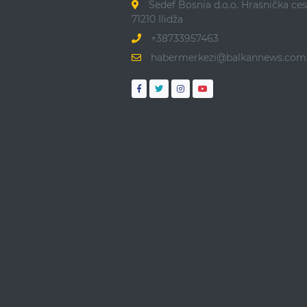
Sedef Bosnia d.o.o. Hrasnička ces
71210 Ilidža
+38733957463
habermerkezi@balkannews.com.