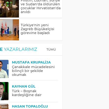
Filistin, Lübnan, Suriye
ve Sudan'da öldürülen
çocuklar Hırvatistan'da
anıldı
Türkiye'nin yeni
Zagreb Büyükelçisi
görevine başladı
E
YAZARLARIMIZ
TÜMÜ
MUSTAFA KRUPALIJA
Çanakkale mücadelesini
bilinçli bir şekilde
okumak
KAYHAN GÜL
Türk – Boşnak
kardeşliğine dair
HASAN TOPALOĞLU