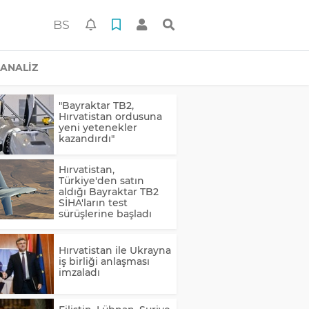
BS
ANALİZ
"Bayraktar TB2,
Hırvatistan ordusuna
yeni yetenekler
kazandırdı"
Hırvatistan,
Türkiye'den satın
aldığı Bayraktar TB2
SİHA'ların test
sürüşlerine başladı
Hırvatistan ile Ukrayna
iş birliği anlaşması
imzaladı