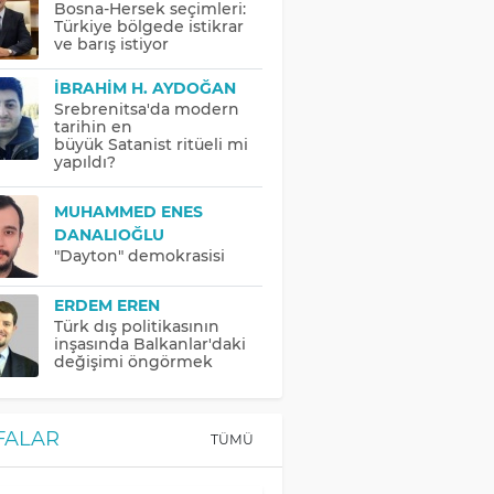
Bosna-Hersek seçimleri:
Türkiye bölgede istikrar
ve barış istiyor
İBRAHIM H. AYDOĞAN
Srebrenitsa'da modern
tarihin en
büyük Satanist ritüeli mi
yapıldı?
MUHAMMED ENES
DANALIOĞLU
"Dayton" demokrasisi
ERDEM EREN
Türk dış politikasının
inşasında Balkanlar'daki
değişimi öngörmek
FALAR
TÜMÜ