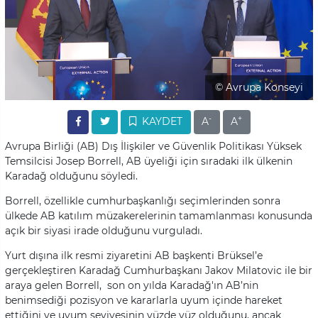
© Avrupa Konseyi
-
+
KAYDET
A
A
Avrupa Birliği (AB) Dış İlişkiler ve Güvenlik Politikası Yüksek
Temsilcisi Josep Borrell, AB üyeliği için sıradaki ilk ülkenin
Karadağ olduğunu söyledi.
Borrell, özellikle cumhurbaşkanlığı seçimlerinden sonra
ülkede AB katılım müzakerelerinin tamamlanması konusunda
açık bir siyasi irade olduğunu vurguladı.
Yurt dışına ilk resmi ziyaretini AB başkenti Brüksel’e
gerçekleştiren Karadağ Cumhurbaşkanı Jakov Milatovic ile bir
araya gelen Borrell, son on yılda Karadağ'ın AB’nin
benimsediği pozisyon ve kararlarla uyum içinde hareket
ettiğini ve uyum seviyesinin yüzde yüz olduğunu, ancak