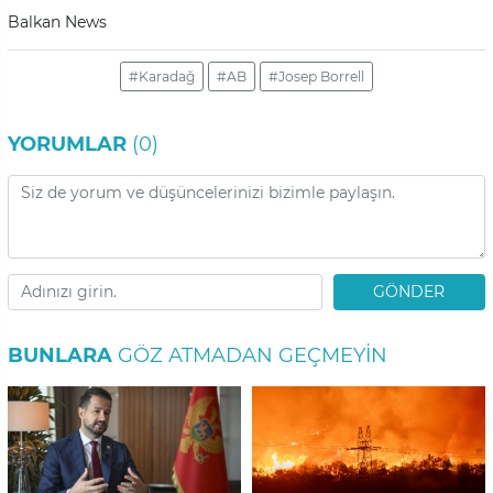
Balkan News
#Karadağ
#AB
#Josep Borrell
YORUMLAR
(0)
GÖNDER
BUNLARA
GÖZ ATMADAN GEÇMEYIN