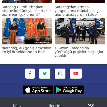
Karadağ Cumhurbaşkanı
Karadağ'dan orman
Milatovic: "Türkiye ile ortaklık
yangınlarına müdahale için
bizim için çok önemli"
uluslararası yardım talebi
"Karadağ, AB genişlemesinin
TİKA'nın Karadağ'da
en iyi örneklerinden biri"
yürüttüğü projelerin açılışları
yapıldı
Künye
İletişim
RSS