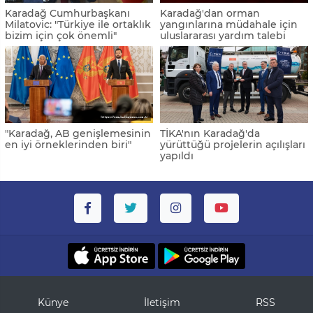
Karadağ Cumhurbaşkanı
Karadağ'dan orman
Milatovic: "Türkiye ile ortaklık
yangınlarına müdahale için
bizim için çok önemli"
uluslararası yardım talebi
"Karadağ, AB genişlemesinin
TİKA'nın Karadağ'da
en iyi örneklerinden biri"
yürüttüğü projelerin açılışları
yapıldı
Künye
İletişim
RSS