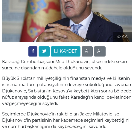
© AA
-
+
KAYDET
A
A
Karadağ Cumhurbaşkanı Milo Djukanovic, ülkesindeki seçim
sürecine dışarıdan müdahale olduğunu savundu.
Büyük Sırbistan milliyetçiliğinin finanstan medya ve kilisenin
istismarına tüm potansiyelinin devreye sokulduğunu savunan
Djukanovic, Sırbistan’ın Kosova’yı kaybettikten sonra bölgede
nüfuz arayışında olduğunu fakat Karadağ’ın kendi devletinden
vazgeçmeyeceğini söyledi.
Seçimlerde Djukanovic’in rakibi olan Jakov Milatovic ise
Djukanovic’in partisinin her kademede seçimleri kaybettiğini
ve cumhurbaşkanlığını da kaybedeceğini savundu.