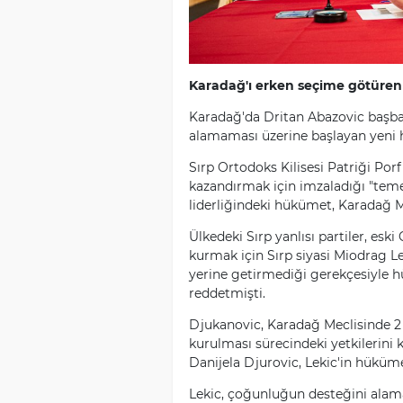
Karadağ'ı erken seçime götüren
Karadağ'da Dritan Abazovic başb
alamaması üzerine başlayan yeni 
Sırp Ortodoks Kilisesi Patriği Porfi
kazandırmak için imzaladığı "teme
liderliğindeki hükümet, Karadağ 
Ülkedeki Sırp yanlısı partiler, e
kurmak için Sırp siyasi Miodrag Lek
yerine getirmediği gerekçesiyle 
reddetmişti.
Djukanovic, Karadağ Meclisinde 
kurulması sürecindeki yetkilerini 
Danijela Djurovic, Lekic'in hüküme
Lekic, çoğunluğun desteğini alam