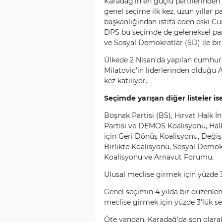
Karadağ'ın en güçlü partilerinden 
genel seçime ilk kez, uzun yıllar p
başkanlığından istifa eden eski C
DPS bu seçimde de geleneksel partn
ve Sosyal Demokratlar (SD) ile birl
Ülkede 2 Nisan'da yapılan cumhur
Milatovic'in liderlerinden olduğu 
kez katılıyor.
Seçimde yarışan diğer listeler ise
Boşnak Partisi (BS), Hırvat Halk İni
Partisi ve DEMOS Koalisyonu, Halk
için Geri Dönüş Koalisyonu, Değişi
Birlikte Koalisyonu, Sosyal Demok
Koalisyonu ve Arnavut Forumu.
Ulusal meclise girmek için yüzde 
Genel seçimin 4 yılda bir düzenle
meclise girmek için yüzde 3'lük s
Öte yandan, Karadağ'da son olarak