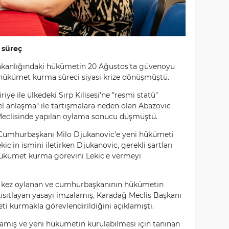
 süreç
akanlığındaki hükümetin 20 Ağustos'ta güvenoyu
hükümet kurma süreci siyasi krize dönüşmüştü.
riye ile ülkedeki Sırp Kilisesi'ne "resmi statü"
l anlaşma" ile tartışmalara neden olan Abazovic
Meclisinde yapılan oylama sonucu düşmüştü.
ski Cumhurbaşkanı Milo Djukanovic'e yeni hükümeti
ic'in ismini iletirken Djukanovic, gerekli şartları
hükümet kurma görevini Lekic'e vermeyi
2 kez oylanan ve cumhurbaşkanının hükümetin
kısıtlayan yasayı imzalamış, Karadağ Meclis Başkanı
ti kurmakla görevlendirildiğini açıklamıştı.
amış ve yeni hükümetin kurulabilmesi için tanınan