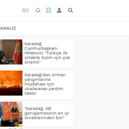
BS
ANALİZ
Karadağ
Cumhurbaşkanı
Milatovic: "Türkiye ile
ortaklık bizim için çok
önemli"
Karadağ'dan orman
yangınlarına
müdahale için
uluslararası yardım
talebi
"Karadağ, AB
genişlemesinin en iyi
örneklerinden biri"