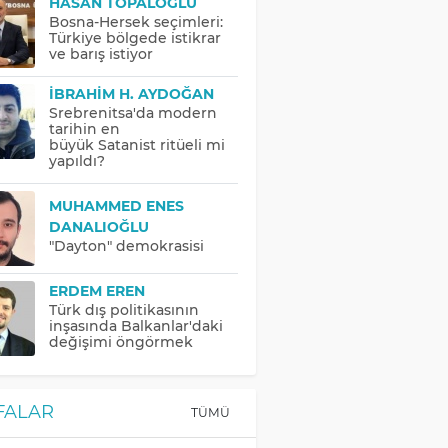
HASAN TOPALOĞLU
Bosna-Hersek seçimleri:
Türkiye bölgede istikrar
ve barış istiyor
İBRAHIM H. AYDOĞAN
Srebrenitsa'da modern
tarihin en
büyük Satanist ritüeli mi
yapıldı?
MUHAMMED ENES
DANALIOĞLU
"Dayton" demokrasisi
ERDEM EREN
Türk dış politikasının
inşasında Balkanlar'daki
değişimi öngörmek
FALAR
TÜMÜ