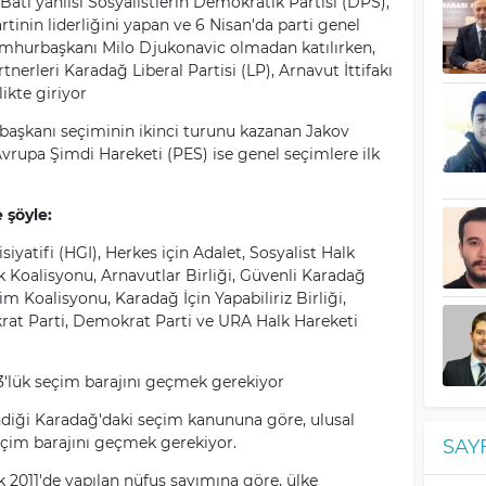
Batı yanlısı Sosyalistlerin Demokratik Partisi (DPS),
artinin liderliğini yapan ve 6 Nisan'da parti genel
umhurbaşkanı Milo Djukonavic olmadan katılırken,
erleri Karadağ Liberal Partisi (LP), Arnavut İttifakı
ikte giriyor
başkanı seçiminin ikinci turunu kazanan Jakov
Avrupa Şimdi Hareketi (PES) ise genel seçimlere ilk
 şöyle:
siyatifi (HGI), Herkes için Adalet, Sosyalist Halk
 Koalisyonu, Arnavutlar Birliği, Güvenli Karadağ
m Koalisyonu, Karadağ İçin Yapabiliriz Birliği,
rat Parti, Demokrat Parti ve URA Halk Hareketi
3'lük seçim barajını geçmek gerekiyor
ndiği Karadağ'daki seçim kanununa göre, ulusal
eçim barajını geçmek gerekiyor.
SAY
 2011'de yapılan nüfus sayımına göre, ülke