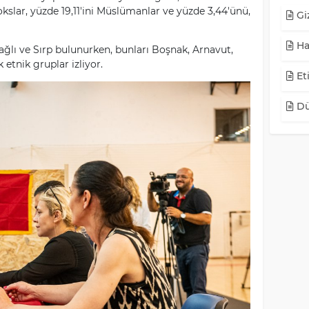
slar, yüzde 19,11'ini Müslümanlar ve yüzde 3,44'ünü,
Giz
Ha
ağlı ve Sırp bulunurken, bunları Boşnak, Arnavut,
etnik gruplar izliyor.
Eti
Dü