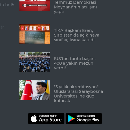
Temmuz Demokrasi
ta br.15
Meydanı"nın açılışını
yaptı
tr
TİKA Başkanı Eren,
Sırbistan'da açık hava
sınıf açılışına katıldı
IUS'tan tarihi başarı:
400'e yakın mezun
verdi!
"5 yıllık akreditasyon"
Uluslararası Saraybosna
Üniversitesi'ne güç
katacak