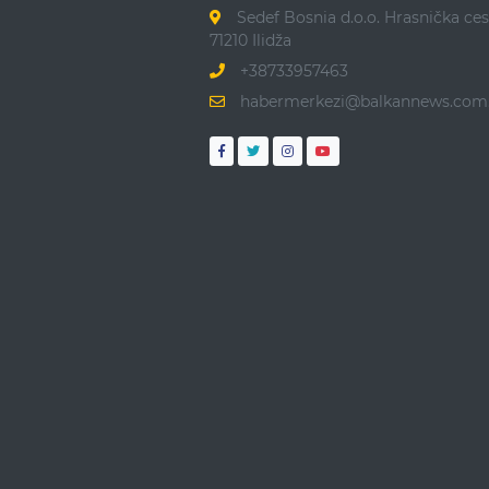
Sedef Bosnia d.o.o. Hrasnička ces
71210 Ilidža
+38733957463
habermerkezi@balkannews.com.