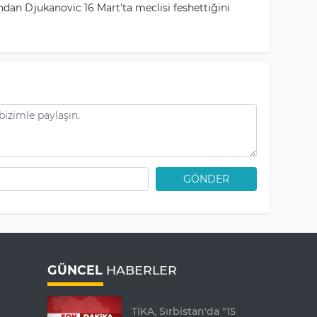
ndan Djukanovic 16 Mart'ta meclisi feshettiğini
GÖNDER
GÜNCEL
HABERLER
TİKA, Sırbistan'da "15