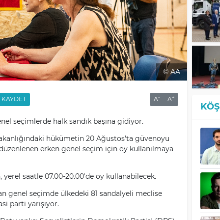
© AA
-
+
KAYDET
A
A
KÖŞ
nel seçimlerde halk sandık başına gidiyor.
bakanlığındaki hükümetin 20 Ağustos'ta güvenoyu
üzenlenen erken genel seçim için oy kullanılmaya
 yerel saatle 07.00-20.00'de oy kullanabilecek.
an genel seçimde ülkedeki 81 sandalyeli meclise
si parti yarışıyor.