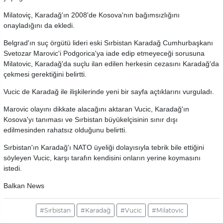
Milatoviç, Karadağ'ın 2008'de Kosova'nın bağımsızlığını
onayladığını da ekledi.
Belgrad'ın suç örgütü lideri eski Sırbistan Karadağ Cumhurbaşkanı
Svetozar Marovic'i Podgorica'ya iade edip etmeyeceği sorusuna
Milatovic, Karadağ'da suçlu ilan edilen herkesin cezasını Karadağ'da
çekmesi gerektiğini belirtti.
Vucic de Karadağ ile ilişkilerinde yeni bir sayfa açtıklarını vurguladı.
Marovic olayını dikkate alacağını aktaran Vucic, Karadağ'ın
Kosova'yı tanıması ve Sırbistan büyükelçisinin sınır dışı
edilmesinden rahatsız olduğunu belirtti.
Sırbistan'ın Karadağ'ı NATO üyeliği dolayısıyla tebrik bile ettiğini
söyleyen Vucic, karşı tarafın kendisini onların yerine koymasını
istedi.
Balkan News
#Sırbistan
#Karadağ
#Vucic
#Milatovic