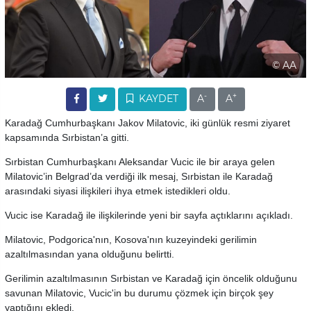
© AA
-
+
KAYDET
A
A
Karadağ Cumhurbaşkanı Jakov Milatovic, iki günlük resmi ziyaret
kapsamında Sırbistan’a gitti.
Sırbistan Cumhurbaşkanı Aleksandar Vucic ile bir araya gelen
Milatovic’in Belgrad’da verdiği ilk mesaj, Sırbistan ile Karadağ
arasındaki siyasi ilişkileri ihya etmek istedikleri oldu.
Vucic ise Karadağ ile ilişkilerinde yeni bir sayfa açtıklarını açıkladı.
Milatovic, Podgorica'nın, Kosova'nın kuzeyindeki gerilimin
azaltılmasından yana olduğunu belirtti.
Gerilimin azaltılmasının Sırbistan ve Karadağ için öncelik olduğunu
savunan Milatovic, Vucic'in bu durumu çözmek için birçok şey
yaptığını ekledi.