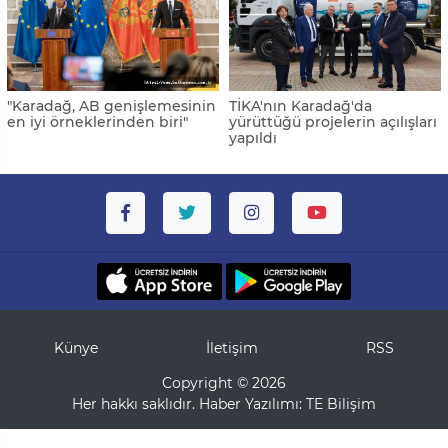
"Karadağ, AB genişlemesinin
TİKA'nın Karadağ'da
en iyi örneklerinden biri"
yürüttüğü projelerin açılışları
yapıldı
Künye
İletişim
RSS
Copyright © 2026
Her hakkı saklıdır. Haber Yazılımı:
TE Bilişim