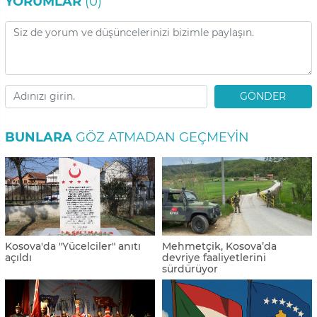
YORUMLAR
(0)
GÖNDER
BUNLARA
GÖZ ATMADAN GEÇMEYIN
Kosova'da "Yücelciler" anıtı
Mehmetçik, Kosova’da
açıldı
devriye faaliyetlerini
sürdürüyor