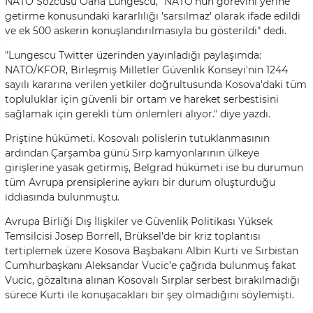
NATO Sözcüsü Oana Lungescu, "NATO'nun görevini yerine
getirme konusundaki kararlılığı 'sarsılmaz' olarak ifade edildi
ve ek 500 askerin konuşlandırılmasıyla bu gösterildi" dedi.
"Lungescu Twitter üzerinden yayınladığı paylaşımda:
NATO/KFOR, Birleşmiş Milletler Güvenlik Konseyi'nin 1244
sayılı kararına verilen yetkiler doğrultusunda Kosova'daki tüm
topluluklar için güvenli bir ortam ve hareket serbestisini
sağlamak için gerekli tüm önlemleri alıyor." diye yazdı.
Priştine hükümeti, Kosovalı polislerin tutuklanmasının
ardından Çarşamba günü Sırp kamyonlarının ülkeye
girişlerine yasak getirmiş, Belgrad hükümeti ise bu durumun
tüm Avrupa prensiplerine aykırı bir durum oluşturduğu
iddiasında bulunmuştu.
Avrupa Birliği Dış İlişkiler ve Güvenlik Politikası Yüksek
Temsilcisi Josep Borrell, Brüksel’de bir kriz toplantısı
tertiplemek üzere Kosova Başbakanı Albin Kurti ve Sırbistan
Cumhurbaşkanı Aleksandar Vucic’e çağrıda bulunmuş fakat
Vucic, gözaltına alınan Kosovalı Sırplar serbest bırakılmadığı
sürece Kurti ile konuşacakları bir şey olmadığını söylemişti.