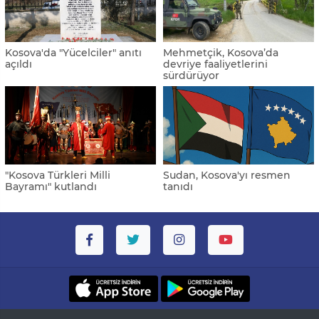
Kosova'da "Yücelciler" anıtı
Mehmetçik, Kosova’da
açıldı
devriye faaliyetlerini
sürdürüyor
"Kosova Türkleri Milli
Sudan, Kosova'yı resmen
Bayramı" kutlandı
tanıdı