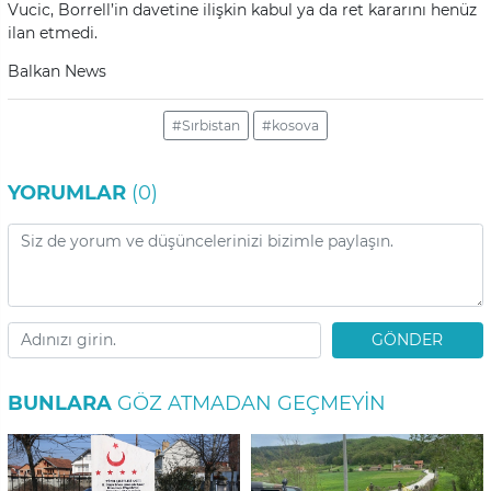
Vucic, Borrell’in davetine ilişkin kabul ya da ret kararını henüz
ilan etmedi.
Balkan News
#Sırbistan
#kosova
YORUMLAR
(0)
GÖNDER
BUNLARA
GÖZ ATMADAN GEÇMEYIN