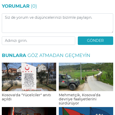
YORUMLAR
(0)
GÖNDER
BUNLARA
GÖZ ATMADAN GEÇMEYIN
Kosova'da "Yücelciler" anıtı
Mehmetçik, Kosova’da
açıldı
devriye faaliyetlerini
sürdürüyor