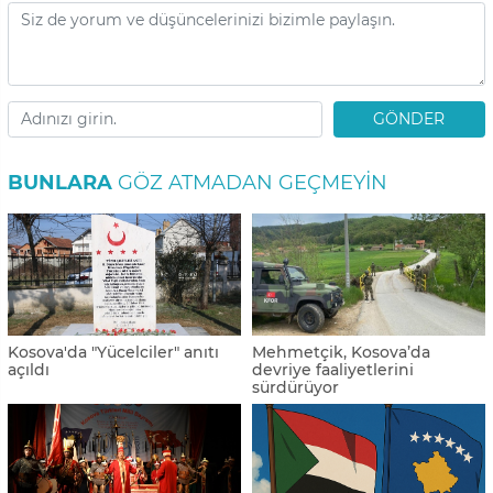
GÖNDER
BUNLARA
GÖZ ATMADAN GEÇMEYIN
Kosova'da "Yücelciler" anıtı
Mehmetçik, Kosova’da
açıldı
devriye faaliyetlerini
sürdürüyor