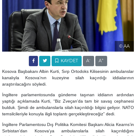
© AA
-
+
KAYDET
A
A
Kosova Başbakanı Albin Kurti, Sırp Ortodoks Kilisesinin ambulanslar
kanalıyla Kosova’nın kuzeyine silah kaçırdığı iddialarının
araştırılacağını söyledi.
İngiltere parlamentosunda gündeme taşınan iddianın ardından
yaptığı açıklamada Kurti, “Biz Zveçan’da tam bir savaş cephanesi
bulduk. Şimdi de ambulanslarla silah kaçırıldığı bilgisi geliyor. NATO
temsilcileriyle konuyla iligli toplantı gerçekleştireceğiz” dedi.
İngiltere Parlamentosu Dış Politika Komitesi Başkanı Alicia Kearns’in
Sırbistan’dan Kosova’ya ambulanslarla silah kaçırıldığını