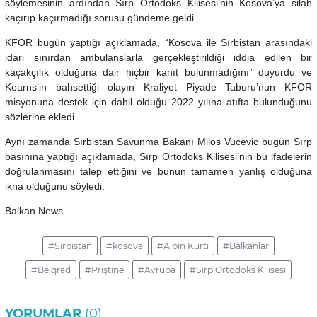
söylemesinin ardından Sırp Ortodoks Kilisesi’nin Kosova’ya silah
kaçırıp kaçırmadığı sorusu gündeme geldi.
KFOR bugün yaptığı açıklamada, “Kosova ile Sırbistan arasındaki
idari sınırdan ambulanslarla gerçekleştirildiği iddia edilen bir
kaçakçılık olduğuna dair hiçbir kanıt bulunmadığını” duyurdu ve
Kearns’in bahsettiği olayın Kraliyet Piyade Taburu’nun KFOR
misyonuna destek için dahil olduğu 2022 yılına atıfta bulunduğunu
sözlerine ekledi.
Aynı zamanda Sırbistan Savunma Bakanı Milos Vucevic bugün Sırp
basınına yaptığı açıklamada, Sırp Ortodoks Kilisesi’nin bu ifadelerin
doğrulanmasını talep ettiğini ve bunun tamamen yanlış olduğuna
ikna olduğunu söyledi.
Balkan News
#Sırbistan
#kosova
#Albin Kurti
#Balkanlar
#Belgrad
#Priştine
#Avrupa
#Sırp Ortodoks Kilisesi
YORUMLAR
(0)