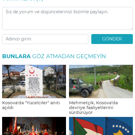
GÖNDER
BUNLARA
GÖZ ATMADAN GEÇMEYIN
Kosova'da "Yücelciler" anıtı
Mehmetçik, Kosova’da
açıldı
devriye faaliyetlerini
sürdürüyor