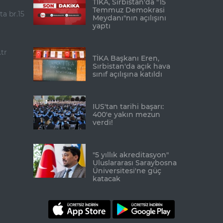
TİKA, Sırbistan'da "15
Temmuz Demokrasi
ta br.15
Meydanı"nın açılışını
yaptı
tr
TİKA Başkanı Eren,
Sırbistan'da açık hava
sınıf açılışına katıldı
IUS'tan tarihi başarı:
400'e yakın mezun
verdi!
"5 yıllık akreditasyon"
Uluslararası Saraybosna
Üniversitesi'ne güç
katacak