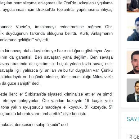
laşılan normalleşme anlaşması ile Ohri'de uzlaşılan uygulama
k uygulanması için Brüksel'de toplantılar yapılmasına ihtiyaç
ksandar Vucic'in, imzalamayı reddetmesine rağmen Ohri
ık duyduğunun farkında olduğunu belirtti. Kurti, Anlaşmanın
anlamına geldiğini" söyledi.
'ın bir savaşı daha kaybetmeye hazır olduğunu gösteriyor. Aynı
ının da garantisi. Ben savaştan yana değilim. Ben savaşa
vaş sırasında acı çektim, iki buçuk yıldan fazla savaş esiri
vaşla ilgili yalnızca iyi anıları ve bu tür duyguları var. Çünkü
 iktidardaydı ve bugünün aksine, tüm sorumluluğu Milosevic'e
 da güce sahipti" dedi.
zde ilericiler Sırbistan'da siyaseti kriminalize ettiler ve şimdi
ize etmeye çalışıyorlar. Öte yandan kuzeyde 16 kaçak yolu
 tona yakın uyuşturucu maddeye el koyduk, 8'i kuzeyde, 5'i
yuşturucu laboratuvarını imha ettik" diye konuştu.
SAY
okrasi derecesine sahip ülkedir" dedi.
Giz