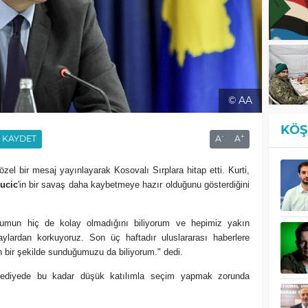
© AA
KÖŞ
-
+
KAYDET
A
A
özel bir mesaj yayınlayarak Kosovalı Sırplara hitap etti. Kurti,
ucic
'in bir savaş daha kaybetmeye hazır olduğunu gösterdiğini
urumun hiç de kolay olmadığını biliyorum ve hepimiz yakın
lardan korkuyoruz. Son üç haftadır uluslararası haberlere
n bir şekilde sunduğumuzu da biliyorum." dedi.
elediyede bu kadar düşük katılımla seçim yapmak zorunda