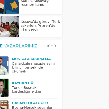
Sudan, Kosova'yı
resmen tanıdı
Kosova’da görevli Türk
askerleri, Prizren’de
iftar verdi
E
YAZARLARIMIZ
TÜMÜ
MUSTAFA KRUPALIJA
Çanakkale mücadelesini
bilinçli bir şekilde
okumak
KAYHAN GÜL
Türk – Boşnak
kardeşliğine dair
HASAN TOPALOĞLU
Bosna-Hersek seçimleri: