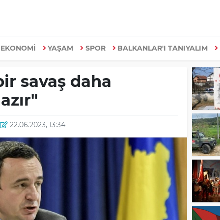
EKONOMİ
YAŞAM
SPOR
BALKANLAR'I TANIYALIM
 bir savaş daha
azır"
22.06.2023, 13:34