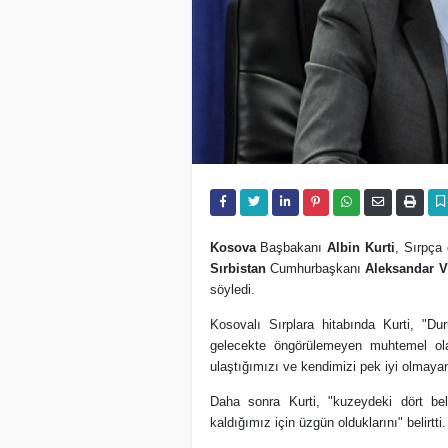
Kosova
Başbakanı
Albin Kurti
, Sırpça 
Sırbistan
Cumhurbaşkanı
Aleksandar V
söyledi.
Kosovalı Sırplara hitabında Kurti, "D
gelecekte öngörülemeyen muhtemel olay
ulaştığımızı ve kendimizi pek iyi olmaya
Daha sonra Kurti, "kuzeydeki dört b
kaldığımız için üzgün olduklarını" belirtti.