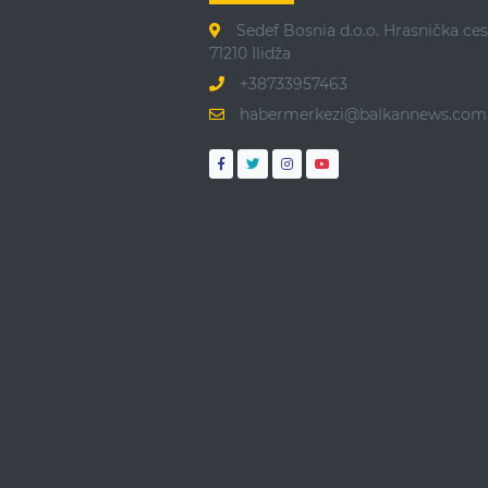
Sedef Bosnia d.o.o. Hrasnička ces
71210 Ilidža
+38733957463
habermerkezi@balkannews.com.