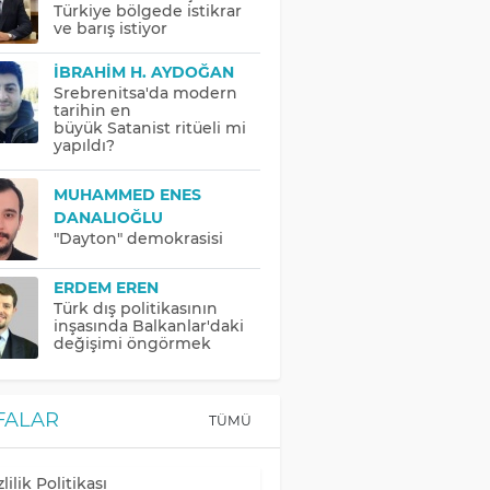
Türkiye bölgede istikrar
ve barış istiyor
İBRAHIM H. AYDOĞAN
Srebrenitsa'da modern
tarihin en
büyük Satanist ritüeli mi
yapıldı?
MUHAMMED ENES
DANALIOĞLU
"Dayton" demokrasisi
ERDEM EREN
Türk dış politikasının
inşasında Balkanlar'daki
değişimi öngörmek
FALAR
TÜMÜ
lilik Politikası