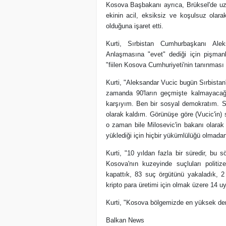
Kosova Başbakanı ayrıca, Brüksel'de uz
ekinin acil, eksiksiz ve koşulsuz olara
olduğuna işaret etti.
Kurti, Sırbistan Cumhurbaşkanı Ale
Anlaşmasına "evet" dediği için pişmanl
"fiilen Kosova Cumhuriyeti'nin tanınması 
Kurti, "Aleksandar Vucic bugün Sırbistan
zamanda 90'ların geçmişte kalmayacağ
karşıyım. Ben bir sosyal demokratım. Sa
olarak kaldım. Görünüşe göre (Vucic'in) sa
o zaman bile Milosevic'in bakanı olarak
yüklediği için hiçbir yükümlülüğü olmadan
Kurti, "10 yıldan fazla bir süredir, bu sö
Kosova'nın kuzeyinde suçluları polit
kapattık, 83 suç örgütünü yakaladık, 2
kripto para üretimi için olmak üzere 14 u
Kurti, "Kosova bölgemizde en yüksek dem
Balkan News