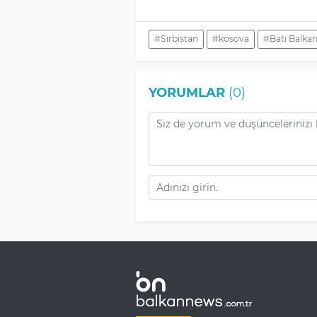
#Sırbistan
#kosova
#Batı Balkan
YORUMLAR
(0)