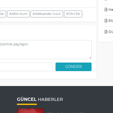
Ha
lar
#Albin Kurti
#Aleksandar Vucic
#Ohri Eki
Eti
Dü
GÖNDER
GÜNCEL
HABERLER