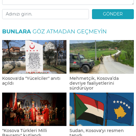
GÖNDER
BUNLARA
GÖZ ATMADAN GEÇMEYIN
Kosova'da "Yücelciler" anıtı
Mehmetçik, Kosova’da
açıldı
devriye faaliyetlerini
sürdürüyor
"Kosova Türkleri Milli
Sudan, Kosova'yı resmen
Bayramı" kutlandı
tanıdı