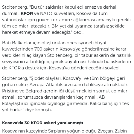
Stoltenberg, "Bu tür saldırılar kabul edilemez ve derhal
durmalı.
KFOR
ve NATO kuvvetleri, Kosova'da tüm
vatandaşlar için güvenli ortamın sağlanması amacıyla gerekli
tüm adımları atacaktır. BM yetkisi uyarınca tarafsız şekilde
hareket etmeye devam edeceğiz." dedi.
Batı Balkanlar için oluşturulan operasyonel ihtiyat
kuvvetlerinden 700 askerin Kosova'ya gönderilmesine karar
verdiklerini açıklayan Stoltenberg, bir tabur askerin de hazırlık
seviyesinin artırıldığını, gerek duyulması halinde bu askerlerin
de KFOR'a destek için Kosova'ya gönderileceğini söyledi.
Stoltenberg, "Şiddet olayları, Kosova'yı ve tüm bölgeyi geri
götürmekte, Avrupa-Atlantik arzusunu tehlikeye atmaktadır.
Priştine ve Belgrad gerginliği düşürmek için somut adımlar
atmalı, sorumsuzca davranışlardan kaçınmalı, AB
kolaylaştırıcılığındaki diyaloğa girmelidir. Kalıcı barış için tek
yol budur." diye konuştu.
Kosova'da 30 KFOR askeri yaralanmıştı
Kosova'nın kuzeyinde Sırpların yoğun olduğu Zveçan, Zubin