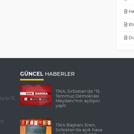
Ha
Eti
Dü
GÜNCEL
HABERLER
TİKA, Sırbistan'da "15
Temmuz Demokrasi
ta br.15
Meydanı"nın açılışını
yaptı
tr
TİKA Başkanı Eren,
Sırbistan'da açık hava