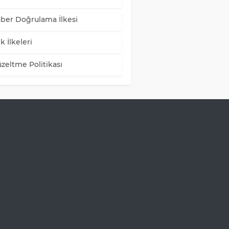
ber Doğrulama İlkesi
k İlkeleri
zeltme Politikası