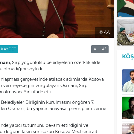
© AA
-
+
KAYDET
A
A
KÖŞ
mani
, Sırp yoğunluklu belediyelerin özerklik elde
u olmadığını söyledi.
anlaşması çerçevesinde atılacak adımlarda Kosova
zin vermeyeceğini vurgulayan Osmani, Sırp
pı olmayacağını ifade etti.
Belediyeler Birliğinin kurulmasını öngören 7.
eden Osmani, bu yapının anayasal prensipler üzerine
inde yapıcı tutumunu devam ettirdiğini ve
dürdüğünü lakin son sözün Kosova Meclisine ait