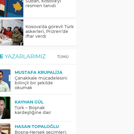
Sudan, Kosova'yı
resmen tanıdı
Kosova’da görevli Türk
askerleri, Prizren’de
iftar verdi
E
YAZARLARIMIZ
TÜMÜ
MUSTAFA KRUPALIJA
Çanakkale mücadelesini
bilinçli bir şekilde
okumak
KAYHAN GÜL
Türk – Boşnak
kardeşliğine dair
HASAN TOPALOĞLU
Bosna-Hersek seçimleri: