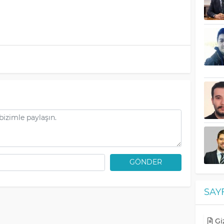
GÖNDER
SAY
Giz