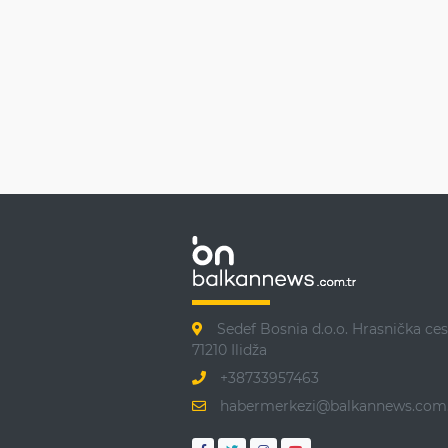
Sedef Bosnia d.o.o. Hrasnička ces
71210 Ilidža
+38733957463
habermerkezi@balkannews.com.