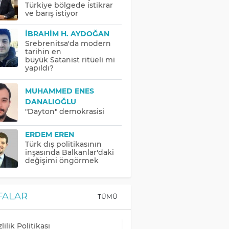
Türkiye bölgede istikrar
ve barış istiyor
İBRAHIM H. AYDOĞAN
Srebrenitsa'da modern
tarihin en
büyük Satanist ritüeli mi
yapıldı?
MUHAMMED ENES
DANALIOĞLU
"Dayton" demokrasisi
ERDEM EREN
Türk dış politikasının
inşasında Balkanlar'daki
değişimi öngörmek
FALAR
TÜMÜ
lilik Politikası