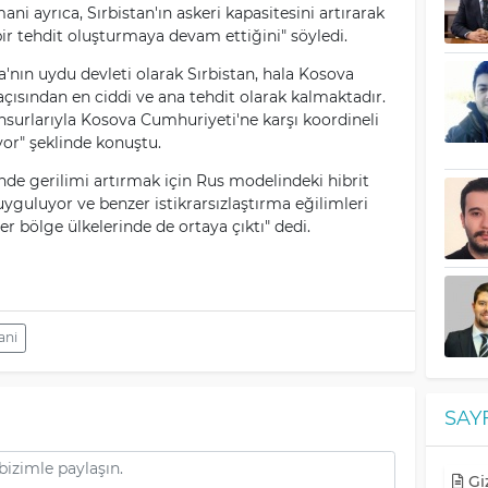
i ayrıca, Sırbistan'ın askeri kapasitesini artırarak
r tehdit oluşturmaya devam ettiğini" söyledi.
'nın uydu devleti olarak Sırbistan, hala Kosova
çısından en ciddi ve ana tehdit olarak kalmaktadır.
nsurlarıyla Kosova Cumhuriyeti'ne karşı koordineli
or" şeklinde konuştu.
nde gerilimi artırmak için Rus modelindeki hibrit
uyguluyor ve benzer istikrarsızlaştırma eğilimleri
 bölge ülkelerinde de ortaya çıktı" dedi.
ani
SAY
Giz