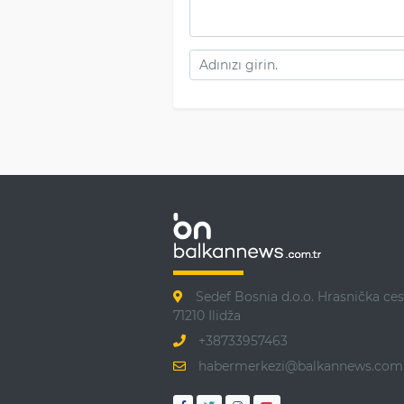
Sedef Bosnia d.o.o. Hrasnička ces
71210 Ilidža
+38733957463
habermerkezi@balkannews.com.