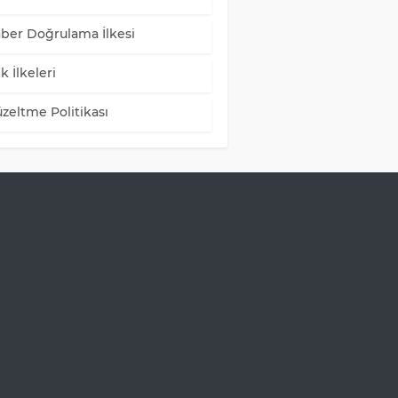
ber Doğrulama İlkesi
k İlkeleri
zeltme Politikası