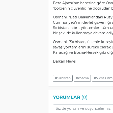
Beta Ajansı’nın haberine göre Osman
"bölgenin güvenliğine doğrudan bi
Osmani, "Batı Balkanlar'daki Rusya
Cumhuriyeti'nin devlet güvenliği a
Sırbistan, hibrit yöntemleri tüm u
bir şekilde kullanmaya devam ediy
Osmani, "Sırbistan, ülkenin kuzeyi
savaş yöntemlerini sürekli olarak 
Karadağ ve Bosna-Hersek gibi diğer
Balkan News
#Sırbistan
#kosova
#Vjosa Osm
YORUMLAR
(0)