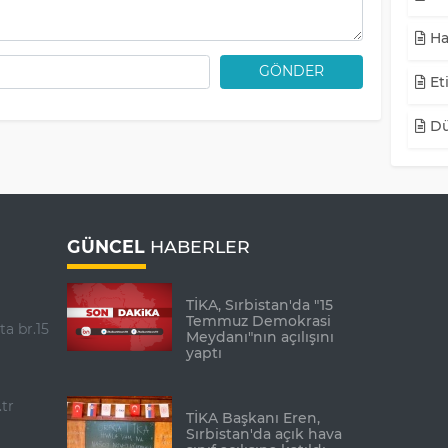
Ha
GÖNDER
Eti
Dü
GÜNCEL
HABERLER
TİKA, Sırbistan'da "15
Temmuz Demokrasi
ta br.15
Meydanı"nın açılışını
yaptı
tr
TİKA Başkanı Eren,
Sırbistan'da açık hava