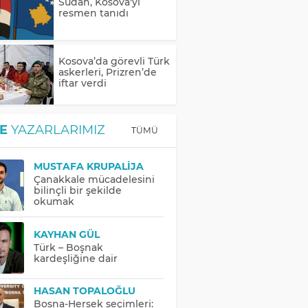
Sudan, Kosova'yı
resmen tanıdı
Kosova’da görevli Türk
askerleri, Prizren’de
iftar verdi
E
YAZARLARIMIZ
TÜMÜ
MUSTAFA KRUPALIJA
Çanakkale mücadelesini
bilinçli bir şekilde
okumak
KAYHAN GÜL
Türk – Boşnak
kardeşliğine dair
HASAN TOPALOĞLU
Bosna-Hersek seçimleri: