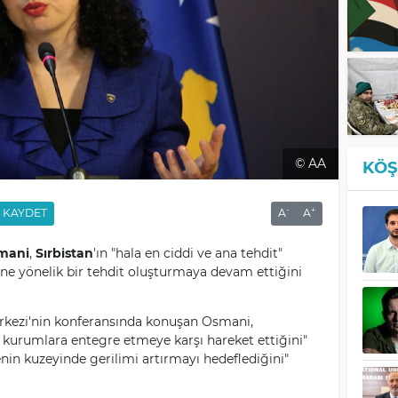
© AA
KÖŞ
-
+
KAYDET
A
A
mani
,
Sırbistan
'ın "hala en ciddi ve ana tehdit"
e yönelik bir tehdit oluşturmaya devam ettiğini
rkezi'nin konferansında konuşan Osmani,
sı kurumlara entegre etmeye karşı hareket ettiğini"
enin kuzeyinde gerilimi artırmayı hedeflediğini"