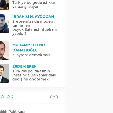
Türkiye bölgede istikrar
ve barış istiyor
İBRAHIM H. AYDOĞAN
Srebrenitsa'da modern
tarihin en
büyük Satanist ritüeli mi
yapıldı?
MUHAMMED ENES
DANALIOĞLU
"Dayton" demokrasisi
ERDEM EREN
Türk dış politikasının
inşasında Balkanlar'daki
değişimi öngörmek
FALAR
TÜMÜ
lilik Politikası