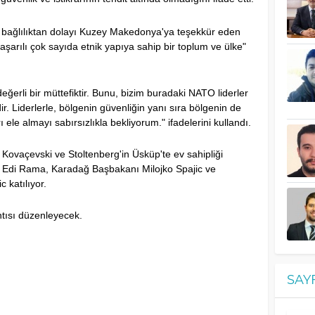
k bağlılıktan dolayı Kuzey Makedonya'ya teşekkür eden
arılı çok sayıda etnik yapıya sahip bir toplum ve ülke"
erli bir müttefiktir. Bunu, bizim buradaki NATO liderler
. Liderlerle, bölgenin güvenliğin yanı sıra bölgenin de
 ele almayı sabırsızlıkla bekliyorum." ifadelerini kullandı.
vaçevski ve Stoltenberg'in Üsküp'te ev sahipliği
ı Edi Rama, Karadağ Başbakanı Milojko Spajic ve
 katılıyor.
ntısı düzenleyecek.
SAY