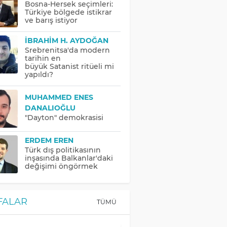
Bosna-Hersek seçimleri:
Türkiye bölgede istikrar
ve barış istiyor
İBRAHIM H. AYDOĞAN
Srebrenitsa'da modern
tarihin en
büyük Satanist ritüeli mi
yapıldı?
MUHAMMED ENES
DANALIOĞLU
"Dayton" demokrasisi
ERDEM EREN
Türk dış politikasının
inşasında Balkanlar'daki
değişimi öngörmek
FALAR
TÜMÜ