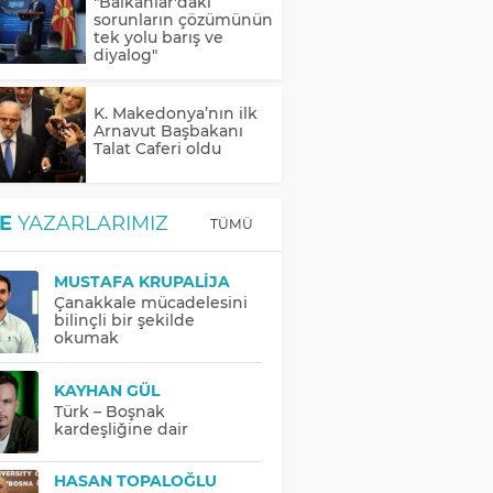
"Balkanlar'daki
sorunların çözümünün
tek yolu barış ve
diyalog"
K. Makedonya’nın ilk
Arnavut Başbakanı
Talat Caferi oldu
E
YAZARLARIMIZ
TÜMÜ
MUSTAFA KRUPALIJA
Çanakkale mücadelesini
bilinçli bir şekilde
okumak
KAYHAN GÜL
Türk – Boşnak
kardeşliğine dair
HASAN TOPALOĞLU