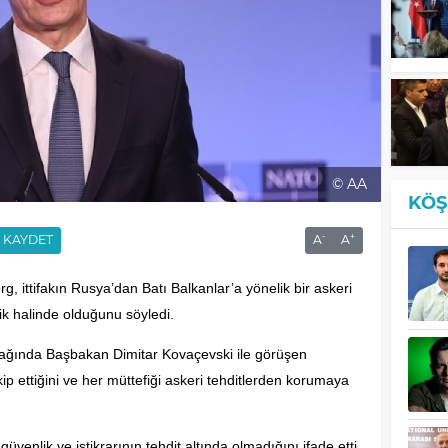
© AA
KÖŞ
-
+
KAYDET
A
A
, ittifakın Rusya’dan Batı Balkanlar’a yönelik bir askeri
rlik halinde olduğunu söyledi.
ğında Başbakan Dimitar Kovaçevski ile görüşen
p ettiğini ve her müttefiği askeri tehditlerden korumaya
nlik ve istikrarının tehdit altında olmadığını ifade etti.