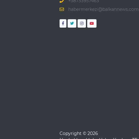
+38733957463
habermerkezi@balkannews.com.
Copyright © 2026