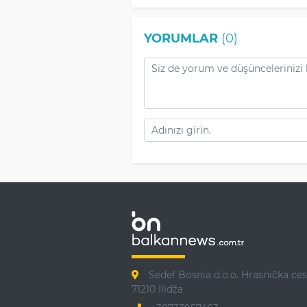
YORUMLAR
(0)
Sedef Bosnia d.o.o. Hrasnička ces
71210 Ilidža