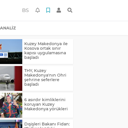
BS
ANALİZ
Kuzey Makedonya ile
Kosova ortak sınır
kapısı uygulamasına
başladı
THY, Kuzey
Makedonya'nın Ohri
şehrine seferlere
başladı
6 asırdır kimliklerini
koruyan Kuzey
Makedonya yörükleri
Dışişleri Bakanı Fidan: