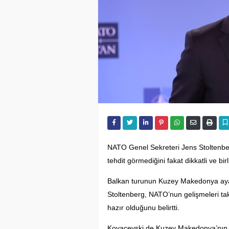
NATO Genel Sekreteri Jens Stoltenberg
tehdit görmediğini fakat dikkatli ve bi
Balkan turunun Kuzey Makedonya aya
Stoltenberg, NATO’nun gelişmeleri taki
hazır olduğunu belirtti.
Kovaçevski de Kuzey Makedonya’nın güve