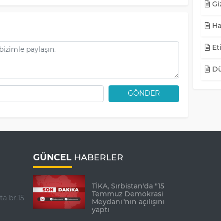
Giz
Ha
Eti
Dü
GÖNDER
GÜNCEL
HABERLER
TİKA, Sırbistan'da "15
Temmuz Demokrasi
ta br.15
Meydanı"nın açılışını
yaptı