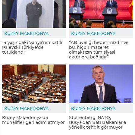
KUZEY MAKEDONYA
KUZEY MAKEDONYA
14 yaşındaki Vanya’nın katili
“AB üyeliği hedefimizdir ve
Palevski Türkiye’de
bu, hiçbir mazeret
tutuklandı
olmaksızın tüm siyasi
aktörlere bağlıdır”
KUZEY MAKEDONYA
KUZEY MAKEDONYA
Kuzey Makedonya'da
Stoltenberg: NATO,
muhalifler geri adım atmıyor
Rusya'dan Batı Balkanlar'a
yönelik tehdit görmüyor