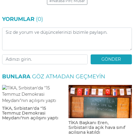
#Natasa Pirc Musar
YORUMLAR
(0)
GÖNDER
BUNLARA
GÖZ ATMADAN GEÇMEYIN
TİKA, Sırbistan'da "15
Temmuz Demokrasi
Meydanı"nın açılışını yaptı
TİKA Başkanı Eren,
Sırbistan'da açık hava sınıf
açılışına katıldı