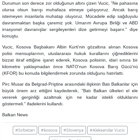
Durumun son derece zor olduğunun altını çizen Vucic, "Ne pahasına
olursa olsun barışı muhafaza etmeye çalışıyoruz. Ancak barış
istemeyen insanlarla muhatap oluyoruz. Mücadele edip sağduyulu
davranmaktan başka çaremiz yok. Umarım Avrupa Birliği ve ABD
irrasyonel davranışlar sergileyenleri dize getirmeyi başarır." diye
konuştu.
Vucic, Kosova Başbakanı Albin Kurti'nin gözaltına alınan Kosova
polisi mensuplarının, uluslararası hukuk kurallarını çiğnediklerini
bizzat itiraf ettiğine işaret ederek, Kosova polisinin, idari sınıra bir
kilometre yaklaşmadan önce NATO'nun Kosova Barış Gücü'nü
(KFOR) bu konuda bilgilendirmek zorunda olduğunu hatırlattı.
Pirc Musar da Belgrad-Priştine arasındaki ilişkinin Batı Balkanlar için
büyük önem arz ettiğini kaydederek, "Batı Balkan ülkeleri el ele
vererek gerginliği azaltmak için ne kadar istekli olduklarını
göstermeli." ifadelerini kullandı.
Balkan News
#Sırbistan
#kosova
#Slovenya
#Aleksandar Vucic