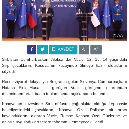
© AA
-
+
KAYDET
A
A
Sırbistan Cumhurbaşkanı Aleksandar Vucic, 12, 13, 14 yaşındaki
Sırp çocukların, Kosova'nın kuzeyinde ölmeye hazır olduklarını
söyledi.
Resmi ziyaret dolayısıyla Belgrad'a gelen Slovenya Cumhurbaşkanı
Natasa Pirc Musar ile görüşen Vucic, görüşmenin ardından
düzenlenen ortak basın toplantısında açıklamada bulundu.
Kosova'nın kuzeyinde Sırp nüfusun çoğunlukta olduğu Leposavic
belediyesindeki çocukların, Kosova Özel Polisine ait aracı
kovaladıklarını aktaran Vucic, "Kimse Kosova Özel Güçlerine ve
onların uyguladıkları teröre tahammül etmeyecek." dedi.