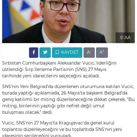
© AA
-
+
KAYDET
A
A
Sırbistan Cumhurbaşkanı Aleksandar Vucic, liderliğini
üstlendiği Sırp İlerleme Partisinin (SNS) 27 Mayıs
tarihinde yeni idarecilerini seçeceğini açıkladı.
SNS'nin Yeni Belgrad'da düzenlenen oturumuna katılan Vucic,
burada yaptığı açıklamada, 26 Mayıs'ta başkent Belgrad'da
geniş katılımlı bir miting düzenleneceğine dikkat çekerek, "Bu
miting, birilerinin yaptığı gibi nefret değil umut
buluşması olacak." dedi.
Vucic, SNS'nin 27 Mayıs'ta Kragujevac'da genel kurul
toplantısı düzenleyeceğini ve bu toplantıda SNS'nin yeni
idaresinin seçileceğini vurguladı.