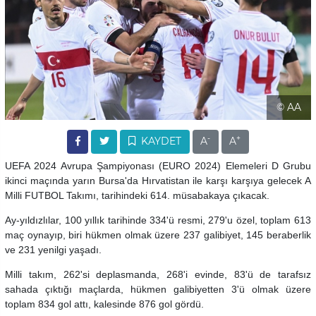
© AA
-
+
KAYDET
A
A
UEFA 2024 Avrupa Şampiyonası (EURO 2024) Elemeleri D Grubu
ikinci maçında yarın Bursa'da Hırvatistan ile karşı karşıya gelecek A
Milli FUTBOL Takımı, tarihindeki 614. müsabakaya çıkacak.
Ay-yıldızlılar, 100 yıllık tarihinde 334'ü resmi, 279'u özel, toplam 613
maç oynayıp, biri hükmen olmak üzere 237 galibiyet, 145 beraberlik
ve 231 yenilgi yaşadı.
Milli takım, 262'si deplasmanda, 268'i evinde, 83'ü de tarafsız
sahada çıktığı maçlarda, hükmen galibiyetten 3'ü olmak üzere
toplam 834 gol attı, kalesinde 876 gol gördü.