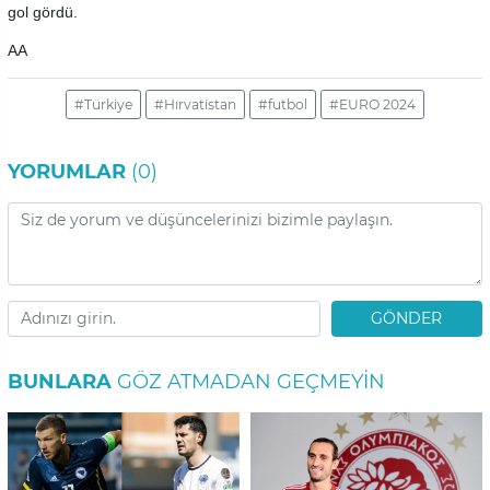
gol gördü.
AA
#Türkiye
#Hırvatistan
#futbol
#EURO 2024
YORUMLAR
(0)
GÖNDER
BUNLARA
GÖZ ATMADAN GEÇMEYIN