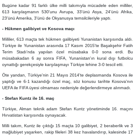
Bugüne kadar 91 farklı ülke milli takımıyla mücadele eden milliler,
613 karşılaşmanın 530'unu Avrupa, 33'ünü Asya, 24'ünü Afrika,
23'ünü Amerika, 3'ünü de Okyanusya temsilcileriyle yaptı.
- Hükmen galibiyet ve Kosova maçı
Milliler, 613 maçta tek hükmen galibiyeti Yunanistan karşısında aldı.
Türkiye ile Yunanistan arasında 17 Kasım 2015'te Başakşehir Fatih
Terim Stadı'nda yapılan özel müsabaka 0-0 sona erdi. Bu
müsabakadan 6 ay sonra FIFA, Yunanistan'ın kural dışı futbolcu
oynattığı gerekçesiyle karşılaşmayı Türkiye lehine 3-0 tescil etti.
Öte yandan, Türkiye'nin 21 Mayıs 2014'te deplasmanda Kosova ile
yaptığı ve 6-1 kazandığı özel maç, söz konusu tarihte Kosova'nın
UEFA ile FIFA üyesi olmaması nedeniyle değerlendirmeye alınmadı.
- Stefan Kuntz ile 16. maç
Türkiye, Alman teknik adam Stefan Kuntz yönetiminde 16. maçını
Hırvatistan karşısında oynayacak.
Milli takım, Kuntz ile çıktığı 15 maçta 10 galibiyet, 2 beraberlik ve 3
mağlubiyet yaşarken, rakip fileleri 38 kez havalandırıp, kalesinde 17