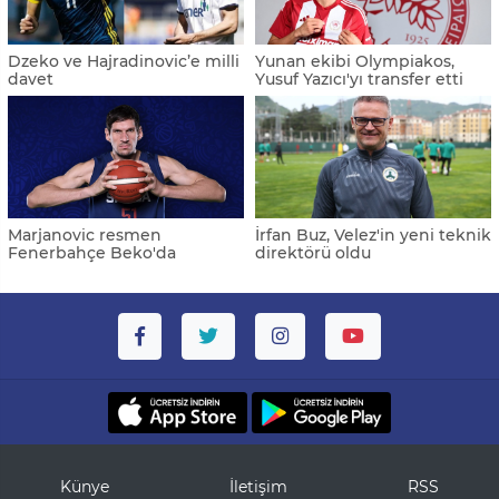
Dzeko ve Hajradinovic’e milli
Yunan ekibi Olympiakos,
davet
Yusuf Yazıcı'yı transfer etti
Marjanovic resmen
İrfan Buz, Velez'in yeni teknik
Fenerbahçe Beko'da
direktörü oldu
Künye
İletişim
RSS