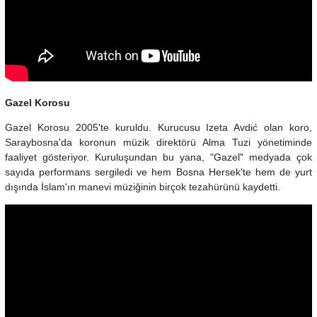
Gazel Korosu
Gazel Korosu 2005'te kuruldu. Kurucusu Izeta Avdić olan koro,
Saraybosna'da koronun müzik direktörü Alma Tuzi yönetiminde
faaliyet gösteriyor. Kuruluşundan bu yana, "Gazel" medyada çok
sayıda performans sergiledi ve hem Bosna Hersek'te hem de yurt
dışında İslam'ın manevi müziğinin birçok tezahürünü kaydetti.