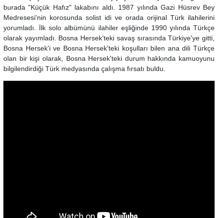
burada "Küçük Hafız" lakabını aldı. 1987 yılında Gazi Hüsrev Bey
Medresesi'nin korosunda solist idi ve orada orijinal Türk ilahilerini
yorumladı. İlk solo albümünü ilahiler eşliğinde 1990 yılında Türkçe
olarak yayımladı. Bosna Hersek'teki savaş sırasında Türkiye'ye gitti,
Bosna Hersek'i ve Bosna Hersek'teki koşulları bilen ana dili Türkçe
olan bir kişi olarak, Bosna Hersek'teki durum hakkında kamuoyunu
bilgilendirdiği Türk medyasında çalışma fırsatı buldu.