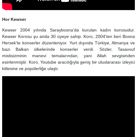
Hor Kewser
Kewser 2004 yılında Saraybosna'da kurulan kadın korosudur.
Kewser Korosu şu anda 30 üyeye sahip. Koro, 2004'ten beri Bosna
Hersek'te konserler düzenleniyor. Yurt dışında Türkiye, Almanya ve
bazı Balkan ülkelerinde konserler verdi. Sözler, Tasavvuf
mistisizminin manevi temalarından, yani Allah sevgisinden
esinlenmiştir. Koro, Youtube aracılığıyla geniş bir uluslararası izleyici
kitlesine ve popülerliğe ulaştı.