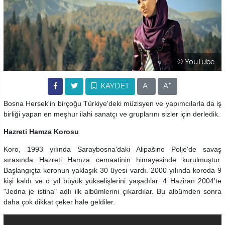
© YouTube
-
+
KAYDET
A
A
Bosna Hersek'in birçoğu Türkiye'deki müzisyen ve yapımcılarla da iş
birliği yapan en meşhur ilahi sanatçı ve gruplarını sizler için derledik.
Hazreti Hamza Korosu
Koro, 1993 yılında Saraybosna'daki Alipašino Polje'de savaş
sırasında Hazreti Hamza cemaatinin himayesinde kurulmuştur.
Başlangıçta koronun yaklaşık 30 üyesi vardı. 2000 yılında koroda 9
kişi kaldı ve o yıl büyük yükselişlerini yaşadılar. 4 Haziran 2004'te
"Jedna je istina" adlı ilk albümlerini çıkardılar. Bu albümden sonra
daha çok dikkat çeker hale geldiler.