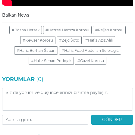
Balkan News
#Bosna Hersek
#Hazreti Hamza Korosu
#Rejjan Korosu
#Kewser Korosu
#Zejd Šoto
#Hafiz Aziz Alili
#Hafiz Burhan Šaban
#Hafiz Fuad Abdullah Seferagić
#Hafiz Senad Podojak
#Gazel Korosu
YORUMLAR
(0)
GÖNDER