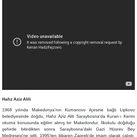
Hafız Aziz Alili
1968 yılında Makedonya'nın Kumanovo ilçesine bağlı Lipkovo
belediyesinde doğdu, Hafız Aziz Alili Saraybosna'da Kuran-ı Kerim
okuma konusunda eğitim almış bir Makedondur. İlkokulu doğduğu
şehirde bitirdikten sonra Saraybosna'daki Gazi Hüsrev Bey
Medresesi'ne gitti. 1995'ten itibaren Zagreb'de imam olarak çalıştı.