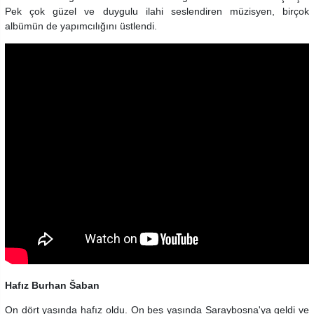
Pek çok güzel ve duygulu ilahi seslendiren müzisyen, birçok
albümün de yapımcılığını üstlendi.
Hafız Burhan Šaban
On dört yaşında hafız oldu. On beş yaşında Saraybosna'ya geldi ve