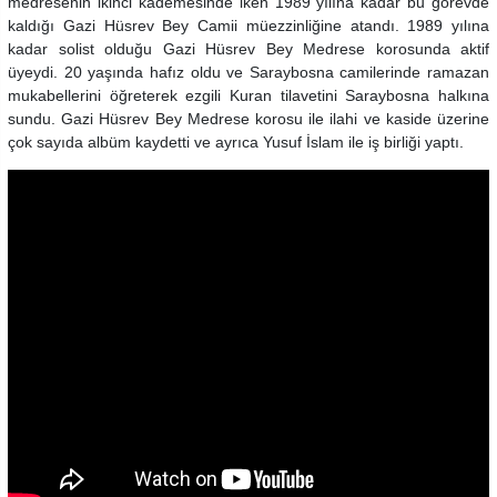
medresenin ikinci kademesinde iken 1989 yılına kadar bu görevde
kaldığı Gazi Hüsrev Bey Camii müezzinliğine atandı. 1989 yılına
kadar solist olduğu Gazi Hüsrev Bey Medrese korosunda aktif
üyeydi. 20 yaşında hafız oldu ve Saraybosna camilerinde ramazan
mukabellerini öğreterek ezgili Kuran tilavetini Saraybosna halkına
sundu. Gazi Hüsrev Bey Medrese korosu ile ilahi ve kaside üzerine
çok sayıda albüm kaydetti ve ayrıca Yusuf İslam ile iş birliği yaptı.