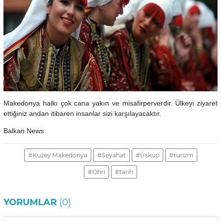
Makedonya halkı çok cana yakın ve misafirperverdir. Ülkeyi ziyaret
ettiğiniz andan itibaren insanlar sizi karşılayacaktır.
Balkan News
#Kuzey Makedonya
#Seyahat
#Üsküp
#turizm
#Ohri
#tarih
YORUMLAR
(0)