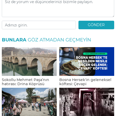
GÖNDER
BUNLARA
GÖZ ATMADAN GEÇMEYIN
Sokollu Mehmet Paşa’nın
Bosna Hersek'in geleneksel
hatırası: Drina Köprüsü
köftesi: Çevapi