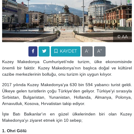
© AA
-
+
KAYDET
A
A
Kuzey Makedonya Cumhuriyeti'nde turizm, ülke ekonomisinde
önemli bir faktör. Kuzey Makedonya'nın başlıca doğal ve kültürel
cazibe merkezlerinin bolluğu, onu turizm için uygun kılıyor.
2017 yılında Kuzey Makedonya'ya 630 bin 594 yabancı turist geldi.
Ülkeye gelen turistlerin çoğu Türkiye'den geliyor. Türkiye'yi sırasıyla
Sırbistan, Bulgaristan, Yunanistan, Hollanda, Almanya, Polonya,
Arnavutluk, Kosova, Hırvatistan takip ediyor.
İşte Batı Balkanlar'ın en güzel ülkelerinden biri olan Kuzey
Makedonya'yı ziyaret etmek için 10 sebep;
1. Ohri Gölü