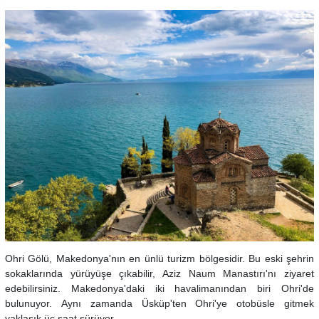
Ohri Gölü, Makedonya'nın en ünlü turizm bölgesidir. Bu eski şehrin
sokaklarında yürüyüşe çıkabilir, Aziz Naum Manastırı'nı ziyaret
edebilirsiniz. Makedonya'daki iki havalimanından biri Ohri'de
bulunuyor. Aynı zamanda Üsküp'ten Ohri'ye otobüsle gitmek
yaklaşık üç saat sürüyor.