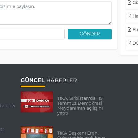
Giz
Ha
Eti
GÖNDER
Dü
GÜNCEL
HABERLER
TİKA, Sırbistan'da "15
Temmuz Demokrasi
ta br.15
Meydanı"nın açılışını
yaptı
tr
TİKA Başkanı Eren,
Sırbistan'da açık hava