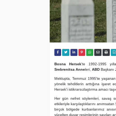
Bosna Hersek
'te 1992-1995 yıll
Srebrenitsa
Anne
leri,
ABD
Başkanı
Mektupta, Temmuz 1995'te yaşanan
yönelik tehditlerin arttığına işaret
Hersek'i istikrarsızlaştırma amacı taşıd
Her gün nefret söylemleri, savaş suç
etkileriyle karşılaştıklarını anımsata
birçok bölgede kurbanlarımız anısı
yücelten duvar resimlerinin sayıları artı