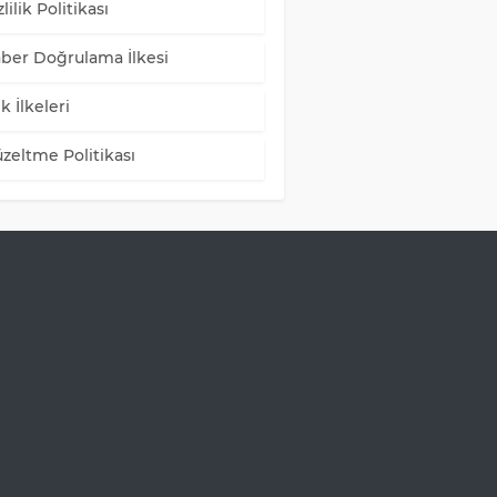
lilik Politikası
ber Doğrulama İlkesi
k İlkeleri
zeltme Politikası