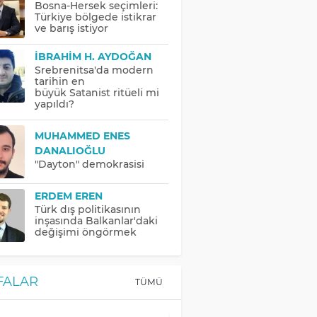
Bosna-Hersek seçimleri:
Türkiye bölgede istikrar
ve barış istiyor
İBRAHIM H. AYDOĞAN
Srebrenitsa'da modern
tarihin en
büyük Satanist ritüeli mi
yapıldı?
MUHAMMED ENES
DANALIOĞLU
"Dayton" demokrasisi
ERDEM EREN
Türk dış politikasının
inşasında Balkanlar'daki
değişimi öngörmek
FALAR
TÜMÜ