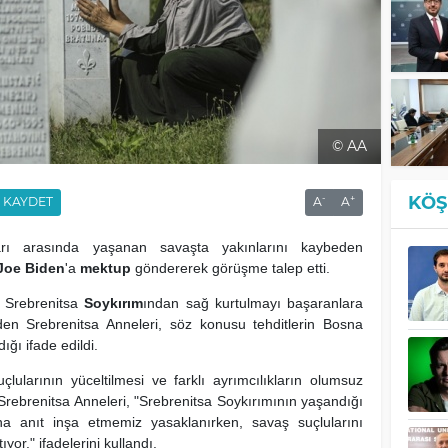
© AA
KÖŞ
-
+
KAYDET
A
A
arı arasında yaşanan savaşta yakınlarını kaybeden
Joe Biden
'a
mektup
göndererek görüşme talep etti.
 Srebrenitsa
Soykırım
ından sağ kurtulmayı başaranlara
 eden Srebrenitsa Anneleri, söz konusu tehditlerin Bosna
ığı ifade edildi.
lularının yüceltilmesi ve farklı ayrımcılıkların olumsuz
n Srebrenitsa Anneleri, "Srebrenitsa Soykırımının yaşandığı
na anıt inşa etmemiz yasaklanırken, savaş suçlularını
yor." ifadelerini kullandı.