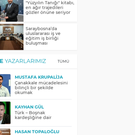
"Yüzyılın Tanığı" kitabı,
en ağır trajedileri
gözler önüne seriyor
Saraybosna’da
uluslararası iş ve
eğitim iş birliği
buluşması
E
YAZARLARIMIZ
TÜMÜ
MUSTAFA KRUPALIJA
Çanakkale mücadelesini
bilinçli bir şekilde
okumak
KAYHAN GÜL
Türk – Boşnak
kardeşliğine dair
HASAN TOPALOĞLU