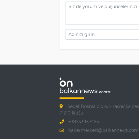
Sedef Bosnia d.o.o. Hrasnička ces
71210 Ilidža
+38733957463
habermerkezi@balkannews.com.