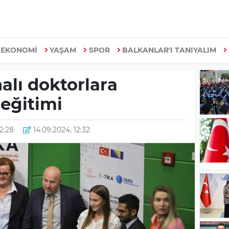
EKONOMİ
YAŞAM
SPOR
BALKANLAR'I TANIYALIM
alı doktorlara
 eğitimi
12:28
14.09.2024, 12:32