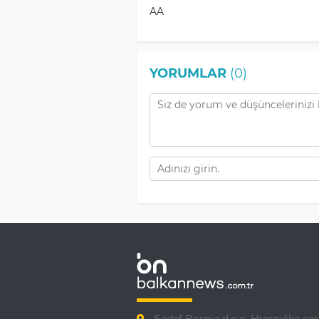
AA
YORUMLAR
(0)