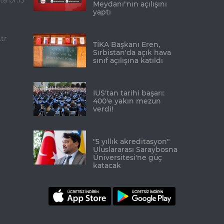
ta br.15
Meydanı"nın açılışını
yaptı
tr
TİKA Başkanı Eren,
Sırbistan'da açık hava
sınıf açılışına katıldı
IUS'tan tarihi başarı:
400'e yakın mezun
verdi!
"5 yıllık akreditasyon"
Uluslararası Saraybosna
Üniversitesi'ne güç
katacak