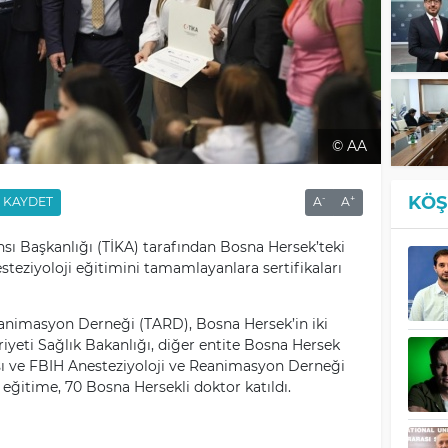
© AA
KÖŞ
-
+
KAYDET
A
A
nsı Başkanlığı (TİKA) tarafından Bosna Hersek’teki
teziyoloji eğitimini tamamlayanlara sertifikaları
eanimasyon Derneği (TARD), Bosna Hersek’in iki
iyeti Sağlık Bakanlığı, diğer entite Bosna Hersek
ı ve FBIH Anesteziyoloji ve Reanimasyon Derneği
 eğitime, 70 Bosna Hersekli doktor katıldı.