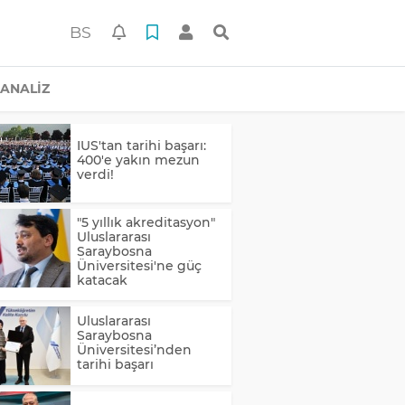
BS
ANALİZ
IUS'tan tarihi başarı:
400'e yakın mezun
verdi!
"5 yıllık akreditasyon"
Uluslararası
Saraybosna
Üniversitesi'ne güç
katacak
Uluslararası
Saraybosna
Üniversitesi’nden
tarihi başarı