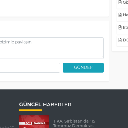
Giz
Ha
Eti
Dü
GÖNDER
GÜNCEL
HABERLER
TİKA, Sırbistan'da "15
Temmuz Demokrasi