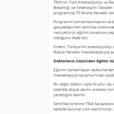
TİKA’nın Türk Anesteziyoloji ve 
Bakanlığı ve Federasyon Tabipler O
programına 70 Bosna Hersekli dokto
Programın tamamlanmasının ardın
gerçekleştirilen sertifika törenin
instruktörün eğitim süresince çeşi
olduğunu ifade etti.
Erdem, Türkiye’nin anesteziyoloji 
Bosna Hersekli meslektaşlarıyla pa
Doktorların Gözünden Eğitim Sü
Eğitimi tamamlayan doktorlardan 
meslektaşıyla tanışma fırsatı bu
Bir diğer doktor Lejla Hrustic ise,
özellikle düşük akımlı anestezi ko
yarattığını belirtti.
Sertifika törenine TİKA Saraybosna
katkıda bulunan tüm katılımcıları t