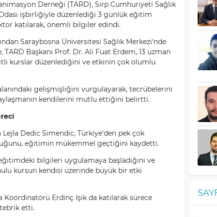
Reanimasyon Derneği (TARD), Sırp Cumhuriyeti Sağlık
dası işbirliğiyle düzenlediği 3 günlük eğitim
r katılarak, önemli bilgiler edindi.
dan Saraybosna Üniversitesi Sağlık Merkezi‘nde
de, TARD Başkanı Prof. Dr. Ali Fuat Erdem, 13 uzman
tli kurslar düzenlediğini ve etkinin çok olumlu
alanındaki gelişmişliğini vurgulayarak, tecrübelerini
ylaşmanın kendilerini mutlu ettiğini belirtti.
reci
Lejla Dedic Simendic, Türkiye’den pek çok
lduğunu, eğitimin mükemmel geçtiğini kaydetti.
 eğitimdeki bilgileri uygulamaya başladığını ve
nulu kursun kendisi üzerinde büyük bir etki
SAY
 Koordinatörü Erdinç Işık da katılarak sürece
ebrik etti.