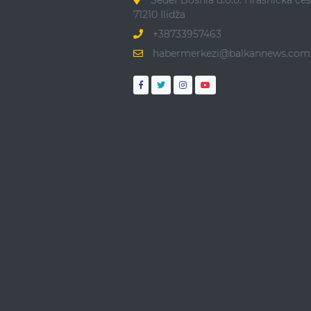
Sedef Bosnia d.o.o. Hrasnička ces
71210 Ilidža
+38733957463
habermerkezi@balkannews.com.