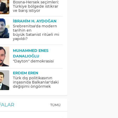
Bosna-Hersek seçimleri:
Türkiye bölgede istikrar
ve barış istiyor
İBRAHIM H. AYDOĞAN
Srebrenitsa'da modern
tarihin en
büyük Satanist ritüeli mi
yapıldı?
MUHAMMED ENES
DANALIOĞLU
"Dayton" demokrasisi
ERDEM EREN
Türk dış politikasının
inşasında Balkanlar'daki
değişimi öngörmek
FALAR
TÜMÜ