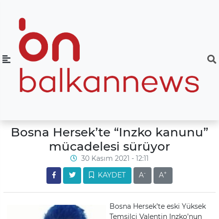
Bosna Hersek’te “Inzko kanunu”
mücadelesi sürüyor
30 Kasım 2021 - 12:11
-
+
KAYDET
A
A
Bosna Hersek’te eski Yüksek
Temsilci Valentin Inzko’nun