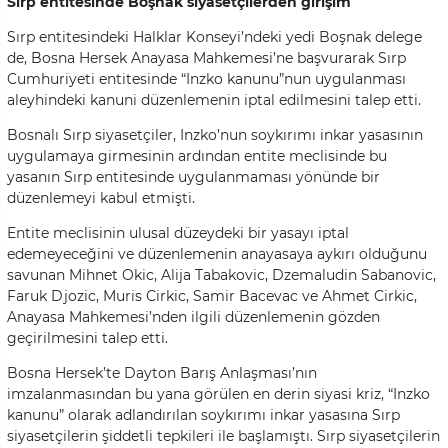
Sırp entitesinde Boşnak siyasetçilerden girişim
Sırp entitesindeki Halklar Konseyi’ndeki yedi Boşnak delege
de, Bosna Hersek Anayasa Mahkemesi’ne başvurarak Sırp
Cumhuriyeti entitesinde “Inzko kanunu”nun uygulanması
aleyhindeki kanuni düzenlemenin iptal edilmesini talep etti.
Bosnalı Sırp siyasetçiler, Inzko’nun soykırımı inkar yasasının
uygulamaya girmesinin ardından entite meclisinde bu
yasanın Sırp entitesinde uygulanmaması yönünde bir
düzenlemeyi kabul etmişti.
Entite meclisinin ulusal düzeydeki bir yasayı iptal
edemeyeceğini ve düzenlemenin anayasaya aykırı olduğunu
savunan Mihnet Okic, Alija Tabakovic, Dzemaludin Sabanovic,
Faruk Djozic, Muris Cirkic, Samir Bacevac ve Ahmet Cirkic,
Anayasa Mahkemesi’nden ilgili düzenlemenin gözden
geçirilmesini talep etti.
Bosna Hersek’te Dayton Barış Anlaşması’nın
imzalanmasından bu yana görülen en derin siyasi kriz, “Inzko
kanunu” olarak adlandırılan soykırımı inkar yasasına Sırp
siyasetçilerin şiddetli tepkileri ile başlamıştı. Sırp siyasetçilerin