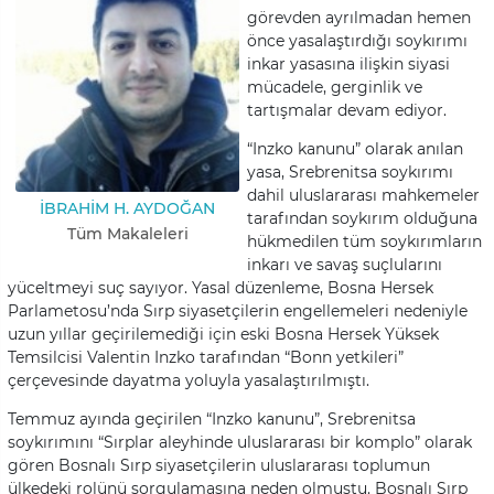
görevden ayrılmadan hemen
önce yasalaştırdığı soykırımı
inkar yasasına ilişkin siyasi
mücadele, gerginlik ve
tartışmalar devam ediyor.
“Inzko kanunu” olarak anılan
yasa, Srebrenitsa soykırımı
dahil uluslararası mahkemeler
İBRAHIM H. AYDOĞAN
tarafından soykırım olduğuna
Tüm Makaleleri
hükmedilen tüm soykırımların
inkarı ve savaş suçlularını
yüceltmeyi suç sayıyor. Yasal düzenleme, Bosna Hersek
Parlametosu’nda Sırp siyasetçilerin engellemeleri nedeniyle
uzun yıllar geçirilemediği için eski Bosna Hersek Yüksek
Temsilcisi Valentin Inzko tarafından “Bonn yetkileri”
çerçevesinde dayatma yoluyla yasalaştırılmıştı.
Temmuz ayında geçirilen “Inzko kanunu”, Srebrenitsa
soykırımını “Sırplar aleyhinde uluslararası bir komplo” olarak
gören Bosnalı Sırp siyasetçilerin uluslararası toplumun
ülkedeki rolünü sorgulamasına neden olmuştu. Bosnalı Sırp