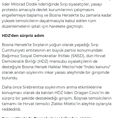
lider Milorad Dodik liderliğinde Sırp siyasetçiler, yasayı
protesto amacıyla devlet kurumlarının çalışmasını
engellemeye başlamış ve Bosna Hersek’te bu zamana kadar
yüksek temsilcilerin dayatmasıyla kabul edilen tüm
düzenlemelerin iptali için harekete geçmişti.
HDZ'den sürpriz adım
Bosna Hersek’te Sırpların yoğun olarak yaşadığı Sırp
Cumhuriyeti entitesinin en büyük partisi konumundaki
Bağımsız Sosyal Demokratlar İttifakı (SNSD), dün Hırvat
Demokratik Birliği (HDZ) mensubu siyasetçilerin de
desteğiyle Bosna Hersek Halklar Meclisi’nde “Inzko kanunu”
olarak anılan soykırımı inkar yasası aleyhinde bir girişimde
bulundu.
Daha önce Srebrenitsa soykırımını anma etkinliklerine
konuşmacı olarak da katılan HDZ lideri Dragan Covic’in de
sürpriz bir şekilde desteklediği girişim, Boşnak temsilcilerin
tamamı ile Hırvat temsilci Zlatko Miletic’in aleyhte oylarıyla
reddedildi.