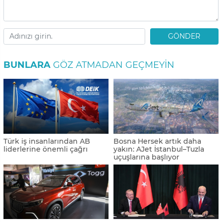
GÖNDER
BUNLARA
GÖZ ATMADAN GEÇMEYIN
Türk iş insanlarından AB
Bosna Hersek artık daha
liderlerine önemli çağrı
yakın: AJet İstanbul–Tuzla
uçuşlarına başlıyor