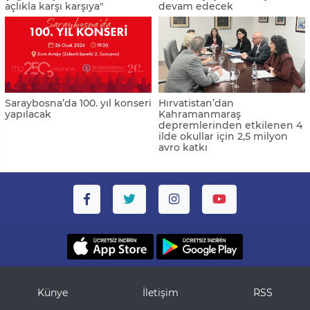
açlıkla karşı karşıya"
devam edecek
Saraybosna’da 100. yıl konseri
Hırvatistan’dan
yapılacak
Kahramanmaraş
depremlerinden etkilenen 4
ilde okullar için 2,5 milyon
avro katkı
Künye
İletişim
RSS