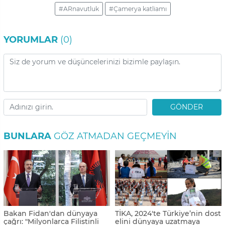
#ARnavutluk
#Çamerya katliamı
YORUMLAR
(0)
GÖNDER
BUNLARA
GÖZ ATMADAN GEÇMEYIN
Bakan Fidan'dan dünyaya
TİKA, 2024'te Türkiye’nin dost
çağrı: "Milyonlarca Filistinli
elini dünyaya uzatmaya