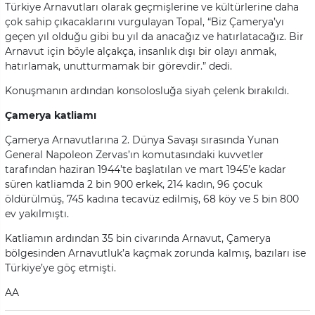
Türkiye Arnavutları olarak geçmişlerine ve kültürlerine daha
çok sahip çıkacaklarını vurgulayan Topal, “Biz Çamerya’yı
geçen yıl olduğu gibi bu yıl da anacağız ve hatırlatacağız. Bir
Arnavut için böyle alçakça, insanlık dışı bir olayı anmak,
hatırlamak, unutturmamak bir görevdir.” dedi.
Konuşmanın ardından konsolosluğa siyah çelenk bırakıldı.
Çamerya katliamı
Çamerya Arnavutlarına 2. Dünya Savaşı sırasında Yunan
General Napoleon Zervas’ın komutasındaki kuvvetler
tarafından haziran 1944’te başlatılan ve mart 1945’e kadar
süren katliamda 2 bin 900 erkek, 214 kadın, 96 çocuk
öldürülmüş, 745 kadına tecavüz edilmiş, 68 köy ve 5 bin 800
ev yakılmıştı.
Katliamın ardından 35 bin civarında Arnavut, Çamerya
bölgesinden Arnavutluk’a kaçmak zorunda kalmış, bazıları ise
Türkiye’ye göç etmişti.
AA