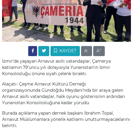
-
+
KAYDET
A
A
İzmir’de yaşayan Arnavut asıllı vatandaşlar, Çamerya
katliamın 79’uncu yılı dolayısıyla Yunanistan’ın İzmir
Konsolosluğu önüne siyah çelenk bıraktı.
Alaçatı- Çeşme Arnavut Kültürü Derneği
organizasyonunda Gündoğdu Meydanı’nda bir araya gelen
Arnavut asıllı vatandaşlar, halk oyunu gösterisinin ardından
Yunanistan Konsolosluğuna kadar yürüdü.
Burada açıklama yapan dernek başkanı İbrahim Topal,
Arnavut Müslümanlara yönelik katliamı unutturmayacaklarını
belirtti.