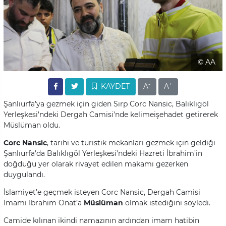
© AA
-
+
KAYDET
A
A
Şanlıurfa’ya gezmek için giden Sırp Corc Nansic, Balıklıgöl
Yerleşkesi’ndeki Dergah Camisi’nde kelimeişehadet getirerek
Müslüman oldu.
Corc Nansic
, tarihi ve turistik mekanları gezmek için geldiği
Şanlıurfa’da Balıklıgöl Yerleşkesi’ndeki Hazreti İbrahim’in
doğduğu yer olarak rivayet edilen makamı gezerken
duygulandı.
İslamiyet’e geçmek isteyen Corc Nansic, Dergah Camisi
İmamı İbrahim Onat’a
Müslüman
olmak istediğini söyledi.
Camide kılınan ikindi namazının ardından imam hatibin