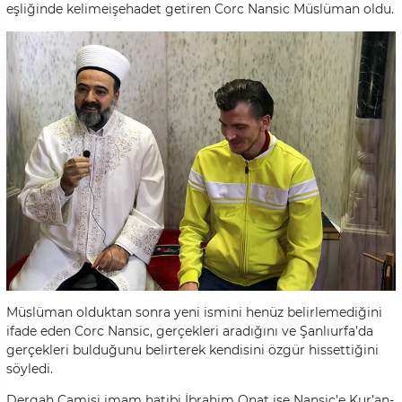
eşliğinde kelimeişehadet getiren Corc Nansic Müslüman oldu.
Müslüman olduktan sonra yeni ismini henüz belirlemediğini
ifade eden Corc Nansic, gerçekleri aradığını ve Şanlıurfa’da
gerçekleri bulduğunu belirterek kendisini özgür hissettiğini
söyledi.
Dergah Camisi imam hatibi İbrahim Onat ise Nansic’e Kur’an-