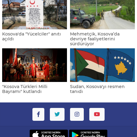
Kosova'da "Yücelciler" anıtı
Mehmetçik, Kosova’da
açıldı
devriye faaliyetlerini
sürdürüyor
"Kosova Türkleri Milli
Sudan, Kosova'yı resmen
Bayramı" kutlandı
tanıdı