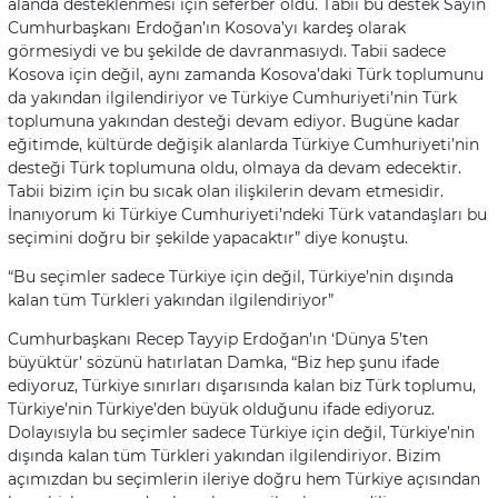
alanda desteklenmesi için seferber oldu. Tabii bu destek Sayın
Cumhurbaşkanı Erdoğan’ın Kosova’yı kardeş olarak
görmesiydi ve bu şekilde de davranmasıydı. Tabii sadece
Kosova için değil, aynı zamanda Kosova’daki Türk toplumunu
da yakından ilgilendiriyor ve Türkiye Cumhuriyeti’nin Türk
toplumuna yakından desteği devam ediyor. Bugüne kadar
eğitimde, kültürde değişik alanlarda Türkiye Cumhuriyeti’nin
desteği Türk toplumuna oldu, olmaya da devam edecektir.
Tabii bizim için bu sıcak olan ilişkilerin devam etmesidir.
İnanıyorum ki Türkiye Cumhuriyeti’ndeki Türk vatandaşları bu
seçimini doğru bir şekilde yapacaktır” diye konuştu.
“Bu seçimler sadece Türkiye için değil, Türkiye’nin dışında
kalan tüm Türkleri yakından ilgilendiriyor”
Cumhurbaşkanı Recep Tayyip Erdoğan’ın ‘Dünya 5’ten
büyüktür’ sözünü hatırlatan Damka, “Biz hep şunu ifade
ediyoruz, Türkiye sınırları dışarısında kalan biz Türk toplumu,
Türkiye’nin Türkiye’den büyük olduğunu ifade ediyoruz.
Dolayısıyla bu seçimler sadece Türkiye için değil, Türkiye’nin
dışında kalan tüm Türkleri yakından ilgilendiriyor. Bizim
açımızdan bu seçimlerin ileriye doğru hem Türkiye açısından