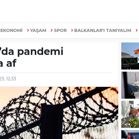
EKONOMİ
YAŞAM
SPOR
BALKANLAR'I TANIYALIM
’da pandemi
 af
3, 12:33