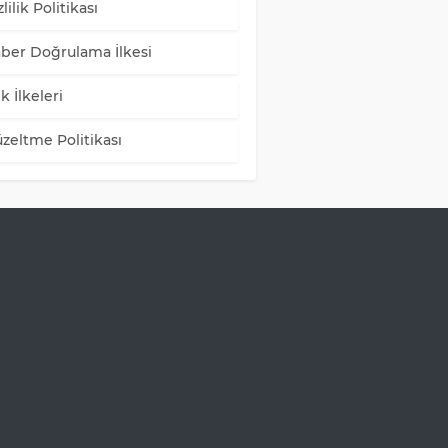
lilik Politikası
ber Doğrulama İlkesi
k İlkeleri
zeltme Politikası