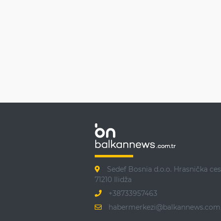
Sedef Bosnia d.o.o. Hrasnička ces
71210 Ilidža
+38733957463
habermerkezi@balkannews.com.