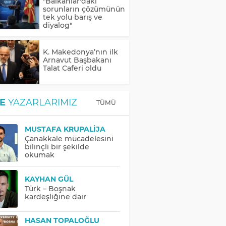
"Balkanlar'daki
sorunların çözümünün
tek yolu barış ve
diyalog"
K. Makedonya’nın ilk
Arnavut Başbakanı
Talat Caferi oldu
E
YAZARLARIMIZ
TÜMÜ
MUSTAFA KRUPALIJA
Çanakkale mücadelesini
bilinçli bir şekilde
okumak
KAYHAN GÜL
Türk – Boşnak
kardeşliğine dair
HASAN TOPALOĞLU