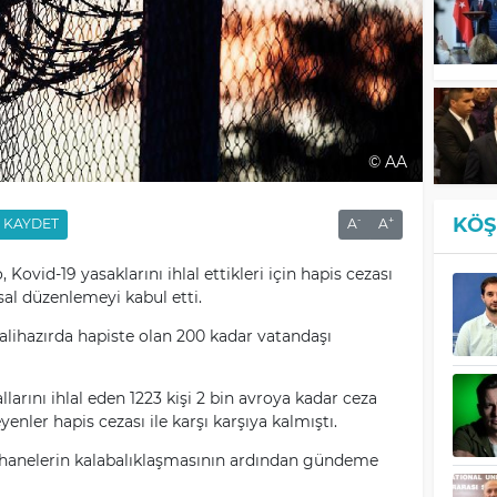
© AA
KÖŞ
-
+
KAYDET
A
A
 Kovid-19 yasaklarını ihlal ettikleri için hapis cezası
asal düzenlemeyi kabul etti.
halihazırda hapiste olan 200 kadar vatandaşı
arını ihlal eden 1223 kişi 2 bin avroya kadar ceza
nler hapis cezası ile karşı karşıya kalmıştı.
ishanelerin kalabalıklaşmasının ardından gündeme