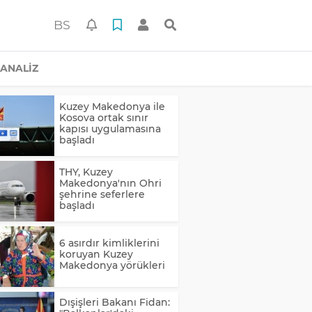
BS
ANALİZ
Kuzey Makedonya ile
Kosova ortak sınır
kapısı uygulamasına
başladı
THY, Kuzey
Makedonya'nın Ohri
şehrine seferlere
başladı
6 asırdır kimliklerini
koruyan Kuzey
Makedonya yörükleri
Dışişleri Bakanı Fidan: