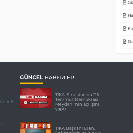
Giz
Ha
Eti
Dü
GÜNCEL
HABERLER
TİKA, Sırbistan'da "15
Temmuz Demokrasi
ta br.15
Meydanı"nın açılışını
yaptı
tr
TİKA Başkanı Eren,
Sırbistan'da açık hava