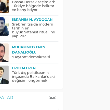
Bosna-Hersek seçimleri:
Türkiye bölgede istikrar
ve barış istiyor
İBRAHIM H. AYDOĞAN
Srebrenitsa'da modern
tarihin en
büyük Satanist ritüeli mi
yapıldı?
MUHAMMED ENES
DANALIOĞLU
"Dayton" demokrasisi
ERDEM EREN
Türk dış politikasının
inşasında Balkanlar'daki
değişimi öngörmek
FALAR
TÜMÜ