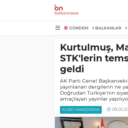
GÜNDEM
BALKANLAR
Kurtulmuş, M
STK'lerin temsi
geldi
AK Parti Genel Başkanveki
yayınlanan dergilerin ne yap
Doğrudan Türkiye'nin siya
amaçlayan yayınlar yapılıyor
09.05.20
KUZEY MAKEDONYA