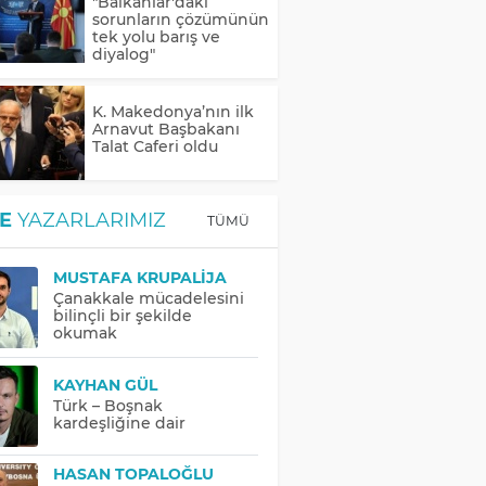
"Balkanlar'daki
sorunların çözümünün
tek yolu barış ve
diyalog"
K. Makedonya’nın ilk
Arnavut Başbakanı
Talat Caferi oldu
E
YAZARLARIMIZ
TÜMÜ
MUSTAFA KRUPALIJA
Çanakkale mücadelesini
bilinçli bir şekilde
okumak
KAYHAN GÜL
Türk – Boşnak
kardeşliğine dair
HASAN TOPALOĞLU