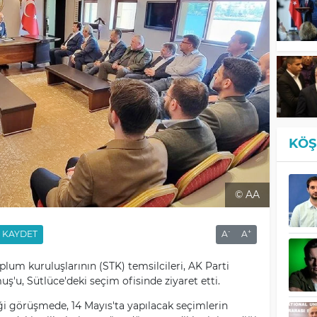
KÖŞ
© AA
-
+
KAYDET
A
A
lum kuruluşlarının (STK) temsilcileri, AK Parti
uş'u, Sütlüce'deki seçim ofisinde ziyaret etti.
ği görüşmede, 14 Mayıs'ta yapılacak seçimlerin