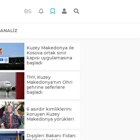
BS
ANALİZ
Kuzey Makedonya ile
Kosova ortak sınır
kapısı uygulamasına
başladı
THY, Kuzey
Makedonya'nın Ohri
şehrine seferlere
başladı
6 asırdır kimliklerini
koruyan Kuzey
Makedonya yörükleri
Dışişleri Bakanı Fidan: