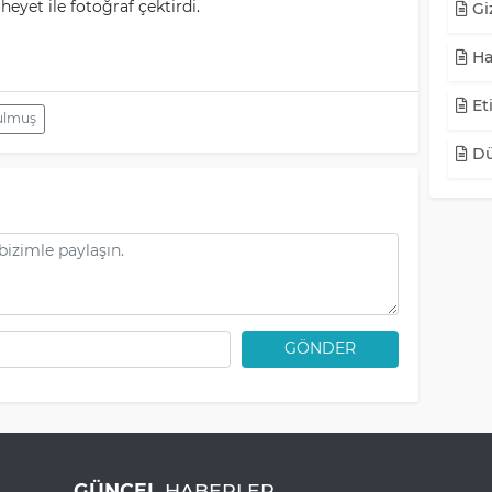
yet ile fotoğraf çektirdi.
Giz
Ha
Eti
ulmuş
Dü
GÖNDER
GÜNCEL
HABERLER