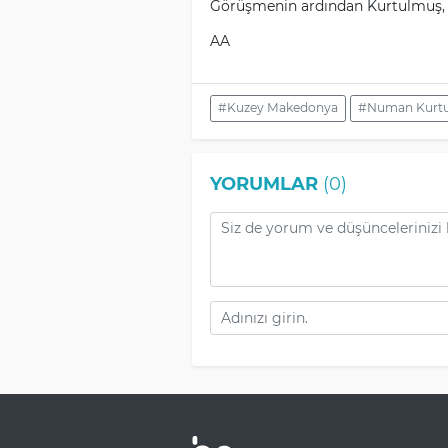
Görüşmenin ardından Kurtulmuş, he
AA
#Kuzey Makedonya
#Numan Kurt
YORUMLAR
(0)