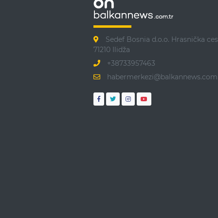
Sedef Bosnia d.o.o. Hrasnička ces
71210 Ilidža
+38733957463
habermerkezi@balkannews.com.