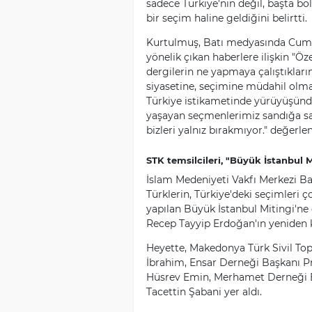
sadece Türkiye'nin değil, başta bö
bir seçim haline geldiğini belirtti.
Kurtulmuş, Batı medyasında Cumh
yönelik çıkan haberlere ilişkin "Öz
dergilerin ne yapmaya çalıştıkların
siyasetine, seçimine müdahil olmay
Türkiye istikametinde yürüyüşünde
yaşayan seçmenlerimiz sandığa sah
bizleri yalnız bırakmıyor." değerl
STK temsilcileri, "Büyük İstanbul M
İslam Medeniyeti Vakfı Merkezi Baş
Türklerin, Türkiye'deki seçimleri 
yapılan Büyük İstanbul Mitingi'
Recep Tayyip Erdoğan'ın yeniden ka
Heyette, Makedonya Türk Sivil Top
İbrahim, Ensar Derneği Başkanı P
Hüsrev Emin, Merhamet Derneği B
Tacettin Şabani yer aldı.