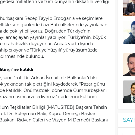
lgedeki milletlerin ve tüm dünyanın dikkatini verdiği
urbaşkanı Recep Tayyip Erdoğan'a ve seçimlere
ellikle son günlerde bazı Batı ülkelerinde yayınlanan
ı da çok iyi biliyoruz. Doğrudan Türkiye'nin
ı amaçlayan yayınlar yapılıyor. Türkiye'nin, büyük
n rahatsızlık duyuyorlar. Ancak yurt dışında
ip çıkıyor ve 'Türkiye Yüzyılı' yürüyüşümüzde
endirmesinde bulundu.
itingi"ne katıldı
kanı Prof. Dr. Adnan İsmaili de Balkanlar'daki
çok yakından takip ettiğini kaydederek, "Pazar günü
ne de katıldık. Önümüzdeki dönemde Cumhurbaşkanı
zanmasını arzu ediyoruz." ifadelerini kullandı.
lum Teşkilatlar Birliği (MATÜSİTEB) Başkanı Tahsin
rof. Dr. Süleyman Baki, Köprü Derneği Başkanı
SAY
aşkanı Rıdvan Caferi ve Vizyon-M Derneği Başkanı