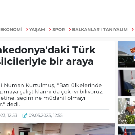
EKONOMİ
YAŞAM
SPOR
BALKANLAR'I TANIYALIM
akedonya'daki Türk
lcileriyle bir araya
li Numan Kurtulmuş, "Batı ülkelerinde
maya çalıştıklarını da çok iyi biliyoruz.
setine, seçimine müdahil olmayı
." dedi.
23, 12:53
09.05.2023, 12:55