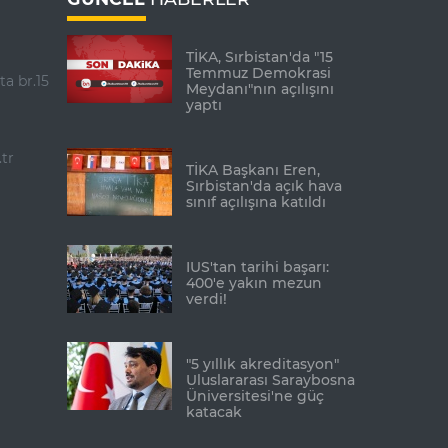
TİKA, Sırbistan'da "15
Temmuz Demokrasi
ta br.15
Meydanı"nın açılışını
yaptı
tr
TİKA Başkanı Eren,
Sırbistan'da açık hava
sınıf açılışına katıldı
IUS'tan tarihi başarı:
400'e yakın mezun
verdi!
"5 yıllık akreditasyon"
Uluslararası Saraybosna
Üniversitesi'ne güç
katacak