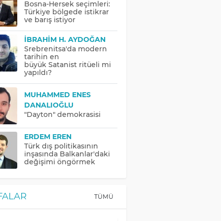
Bosna-Hersek seçimleri:
Türkiye bölgede istikrar
ve barış istiyor
İBRAHIM H. AYDOĞAN
Srebrenitsa'da modern
tarihin en
büyük Satanist ritüeli mi
yapıldı?
MUHAMMED ENES
DANALIOĞLU
"Dayton" demokrasisi
ERDEM EREN
Türk dış politikasının
inşasında Balkanlar'daki
değişimi öngörmek
FALAR
TÜMÜ