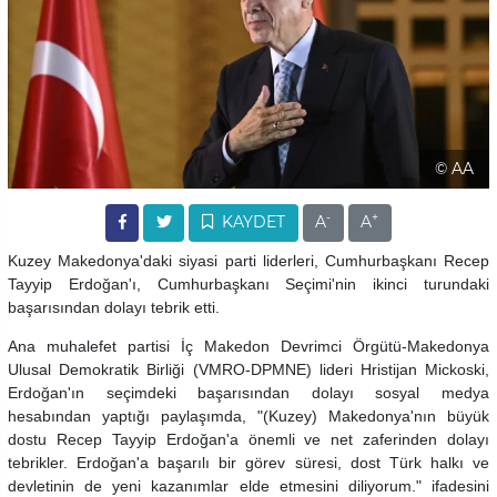
© AA
-
+
KAYDET
A
A
Kuzey Makedonya'daki siyasi parti liderleri, Cumhurbaşkanı Recep
Tayyip Erdoğan'ı, Cumhurbaşkanı Seçimi'nin ikinci turundaki
başarısından dolayı tebrik etti.
Ana muhalefet partisi İç Makedon Devrimci Örgütü-Makedonya
Ulusal Demokratik Birliği (VMRO-DPMNE) lideri Hristijan Mickoski,
Erdoğan'ın seçimdeki başarısından dolayı sosyal medya
hesabından yaptığı paylaşımda, "(Kuzey) Makedonya'nın büyük
dostu Recep Tayyip Erdoğan'a önemli ve net zaferinden dolayı
tebrikler. Erdoğan'a başarılı bir görev süresi, dost Türk halkı ve
devletinin de yeni kazanımlar elde etmesini diliyorum." ifadesini