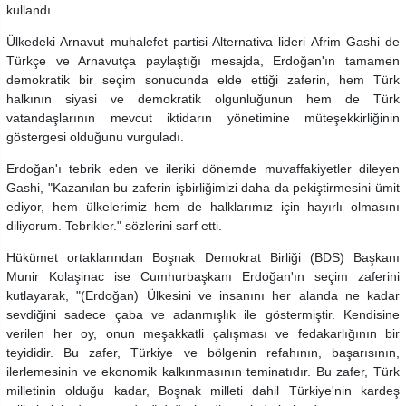
kullandı.
Ülkedeki Arnavut muhalefet partisi Alternativa lideri Afrim Gashi de
Türkçe ve Arnavutça paylaştığı mesajda, Erdoğan'ın tamamen
demokratik bir seçim sonucunda elde ettiği zaferin, hem Türk
halkının siyasi ve demokratik olgunluğunun hem de Türk
vatandaşlarının mevcut iktidarın yönetimine müteşekkirliğinin
göstergesi olduğunu vurguladı.
Erdoğan'ı tebrik eden ve ileriki dönemde muvaffakiyetler dileyen
Gashi, "Kazanılan bu zaferin işbirliğimizi daha da pekiştirmesini ümit
ediyor, hem ülkelerimiz hem de halklarımız için hayırlı olmasını
diliyorum. Tebrikler." sözlerini sarf etti.
Hükümet ortaklarından Boşnak Demokrat Birliği (BDS) Başkanı
Munir Kolaşinac ise Cumhurbaşkanı Erdoğan'ın seçim zaferini
kutlayarak, "(Erdoğan) Ülkesini ve insanını her alanda ne kadar
sevdiğini sadece çaba ve adanmışlık ile göstermiştir. Kendisine
verilen her oy, onun meşakkatli çalışması ve fedakarlığının bir
teyididir. Bu zafer, Türkiye ve bölgenin refahının, başarısının,
ilerlemesinin ve ekonomik kalkınmasının teminatıdır. Bu zafer, Türk
milletinin olduğu kadar, Boşnak milleti dahil Türkiye'nin kardeş