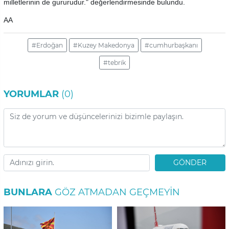
milletlerinin de gururudur." değerlendirmesinde bulundu.
AA
#Erdoğan
#Kuzey Makedonya
#cumhurbaşkanı
#tebrik
YORUMLAR
(0)
GÖNDER
BUNLARA
GÖZ ATMADAN GEÇMEYIN