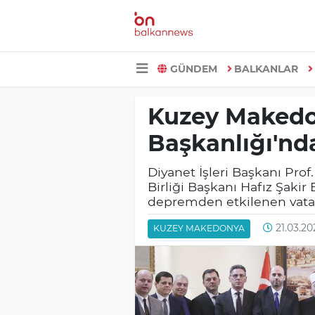
GÜNDEM
BALKANLAR
Kuzey Makedon
Başkanlığı'nd
Diyanet İşleri Başkanı Prof
Birliği Başkanı Hafız Şaki
depremden etkilenen vatand
21.03.20
KUZEY MAKEDONYA