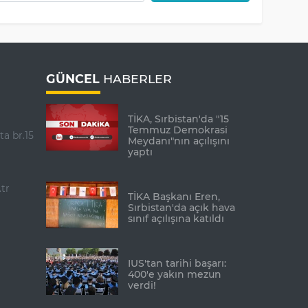
GÜNCEL
HABERLER
TİKA, Sırbistan'da "15
Temmuz Demokrasi
ta br.15
Meydanı"nın açılışını
yaptı
tr
TİKA Başkanı Eren,
Sırbistan'da açık hava
sınıf açılışına katıldı
IUS'tan tarihi başarı:
400'e yakın mezun
verdi!