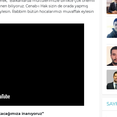
terek, “Balkanlarda müftülerimizle birlikte çok önemli
inen biliyoruz. Cenab-ı Hak sizin de orada yapmış
ylesin. Rabbim bütün hocalarımızı muvaffak eylesin
SAY
kacağımıza inanıyoruz”