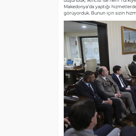
düşündük, ikincisi ise hem Türkiye
Makedonya’da yaptığı hizmetlerde
görüyorduk. Bunun için sizin hizm