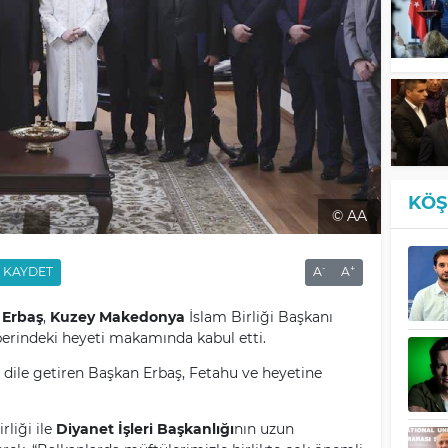
KÖŞ
© AA
-
+
KAYDET
A
A
 Erbaş
,
Kuzey Makedonya
İslam Birliği Başkanı
berindeki heyeti makamında kabul etti.
ile getiren Başkan Erbaş, Fetahu ve heyetine
liği ile
Diyanet İşleri Başkanlığı
nın uzun