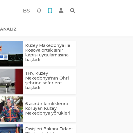
BS
ANALİZ
Kuzey Makedonya ile
Kosova ortak sınır
kapısı uygulamasına
başladı
THY, Kuzey
Makedonya'nın Ohri
şehrine seferlere
başladı
6 asırdır kimliklerini
koruyan Kuzey
Makedonya yörükleri
Dışişleri Bakanı Fidan: