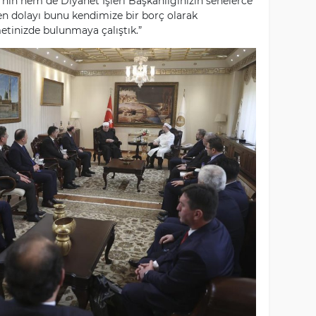
’nin hem de Diyanet İşleri Başkanlığınızın senelerce
n dolayı bunu kendimize bir borç olarak
etinizde bulunmaya çalıştık.”