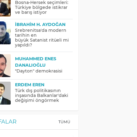
Bosna-Hersek seçimleri:
Türkiye bölgede istikrar
ve barış istiyor
İBRAHIM H. AYDOĞAN
Srebrenitsa'da modern
tarihin en
büyük Satanist ritüeli mi
yapıldı?
MUHAMMED ENES
DANALIOĞLU
"Dayton" demokrasisi
ERDEM EREN
Türk dış politikasının
inşasında Balkanlar'daki
değişimi öngörmek
FALAR
TÜMÜ