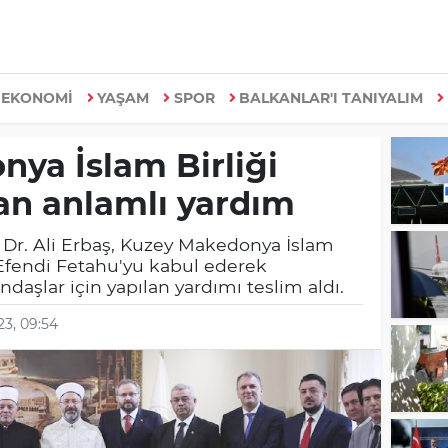
EKONOMİ
YAŞAM
SPOR
BALKANLAR'I TANIYALIM
ya İslam Birliği
an anlamlı yardım
. Dr. Ali Erbaş, Kuzey Makedonya İslam
r Efendi Fetahu'yu kabul ederek
aşlar için yapılan yardımı teslim aldı.
23, 09:54