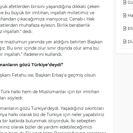
Giz
yük afetlerden birisini yaşandığına dikkati çeken
e bu büyük bir imtihan, inşallah milletimiz ve
Ha
handan çıkacağımıza inanıyoruz. Cenab-ı Hak
ketlerden muhafaza eylesin. Birlik beraberlik
Eti
 inşallah.” dedi.
Dü
 ve mazlumun yanında yer aldığını belirten Başkan
. Bu sınır içinde olur sınır dışında olur ama bu
inşallah.” ifadelerini kullandı.
anların gözü Türkiye’deydi”
şkanı Fetahu ise, Başkan Erbaş’a geçmiş olsun
m Türk halkı hem de Müslümanlar için bir imtihan
arı söyledi:
nların gözü Türkiye’deydi. Yaşadığınız sıkıntıları
ya halkı olarak biz de Türkiye için neler yapabiliriz
a bir katkıda bulunmak istiyorduk. İki sebepten
riniz olarak bizler de yardım edebileceğimizi