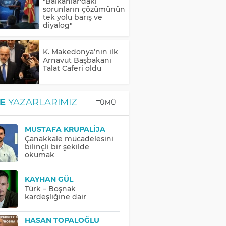
"Balkanlar'daki
sorunların çözümünün
tek yolu barış ve
diyalog"
K. Makedonya’nın ilk
Arnavut Başbakanı
Talat Caferi oldu
E
YAZARLARIMIZ
TÜMÜ
MUSTAFA KRUPALIJA
Çanakkale mücadelesini
bilinçli bir şekilde
okumak
KAYHAN GÜL
Türk – Boşnak
kardeşliğine dair
HASAN TOPALOĞLU