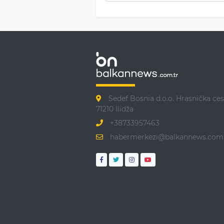
Sedef Bosnia d.o.o. Hrasnička ces
71210 Ilidža
+38733957463
habermerkezi@balkannews.com.