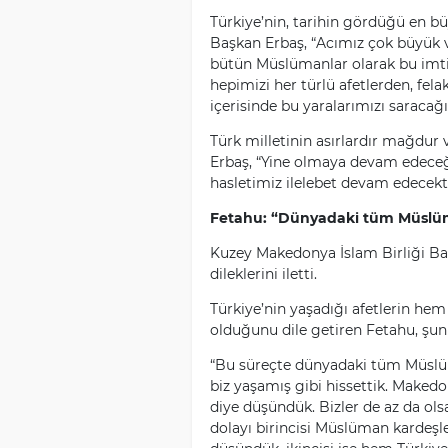
Türkiye’nin, tarihin gördüğü en bü
Başkan Erbaş, “Acımız çok büyük v
bütün Müslümanlar olarak bu imti
hepimizi her türlü afetlerden, fela
içerisinde bu yaralarımızı saracağız
Türk milletinin asırlardır mağdur
Erbaş, “Yine olmaya devam edeceğiz
hasletimiz ilelebet devam edecektir 
Fetahu: “Dünyadaki tüm Müslüm
Kuzey Makedonya İslam Birliği Ba
dileklerini iletti.
Türkiye’nin yaşadığı afetlerin he
olduğunu dile getiren Fetahu, şunl
“Bu süreçte dünyadaki tüm Müslüma
biz yaşamış gibi hissettik. Makedon
diye düşündük. Bizler de az da ols
dolayı birincisi Müslüman kardeşle